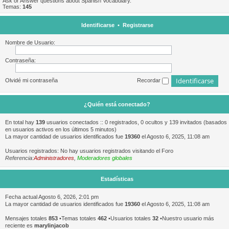
Ask or Answer questions about Spanish Vocabulary.
Temas:
145
Identificarse
•
Registrarse
Nombre de Usuario:
Contraseña:
Olvidé mi contraseña
Recordar
¿Quién está conectado?
En total hay
139
usuarios conectados :: 0 registrados, 0 ocultos y 139 invitados (basados
en usuarios activos en los últimos 5 minutos)
La mayor cantidad de usuarios identificados fue
19360
el Agosto 6, 2025, 11:08 am
Usuarios registrados: No hay usuarios registrados visitando el Foro
Referencia:
Administradores
,
Moderadores globales
Estadísticas
Fecha actual Agosto 6, 2026, 2:01 pm
La mayor cantidad de usuarios identificados fue
19360
el Agosto 6, 2025, 11:08 am
Mensajes totales
853
•Temas totales
462
•Usuarios totales
32
•Nuestro usuario más
reciente es
marylinjacob