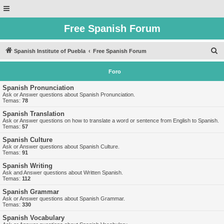
Free Spanish Forum
B
Spanish Institute of Puebla
Free Spanish Forum
u
Foro
s
c
Spanish Pronunciation
Ask or Answer questions about Spanish Pronunciation.
a
Temas:
78
r
Spanish Translation
Ask or Answer questions on how to translate a word or sentence from English to Spanish.
Temas:
57
Spanish Culture
Ask or Answer questions about Spanish Culture.
Temas:
91
Spanish Writing
Ask and Answer questions about Written Spanish.
Temas:
112
Spanish Grammar
Ask or Answer questions about Spanish Grammar.
Temas:
330
Spanish Vocabulary