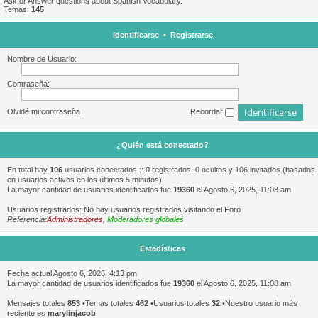
Ask or Answer questions about Spanish Vocabulary.
Temas:
145
Identificarse
•
Registrarse
Nombre de Usuario:
Contraseña:
Olvidé mi contraseña
Recordar
¿Quién está conectado?
En total hay
106
usuarios conectados :: 0 registrados, 0 ocultos y 106 invitados (basados
en usuarios activos en los últimos 5 minutos)
La mayor cantidad de usuarios identificados fue
19360
el Agosto 6, 2025, 11:08 am
Usuarios registrados: No hay usuarios registrados visitando el Foro
Referencia:
Administradores
,
Moderadores globales
Estadísticas
Fecha actual Agosto 6, 2026, 4:13 pm
La mayor cantidad de usuarios identificados fue
19360
el Agosto 6, 2025, 11:08 am
Mensajes totales
853
•Temas totales
462
•Usuarios totales
32
•Nuestro usuario más
reciente es
marylinjacob