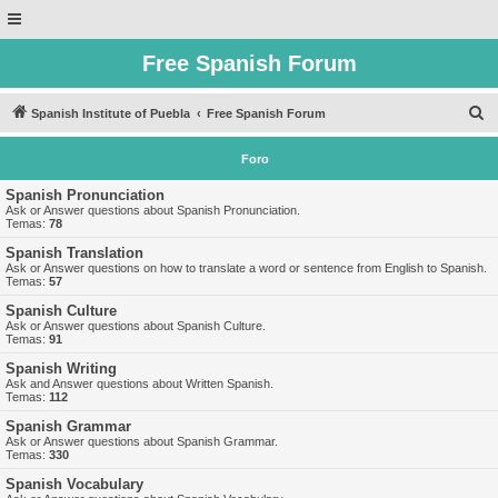
Free Spanish Forum
B
Spanish Institute of Puebla
Free Spanish Forum
u
Foro
s
c
Spanish Pronunciation
Ask or Answer questions about Spanish Pronunciation.
a
Temas:
78
r
Spanish Translation
Ask or Answer questions on how to translate a word or sentence from English to Spanish.
Temas:
57
Spanish Culture
Ask or Answer questions about Spanish Culture.
Temas:
91
Spanish Writing
Ask and Answer questions about Written Spanish.
Temas:
112
Spanish Grammar
Ask or Answer questions about Spanish Grammar.
Temas:
330
Spanish Vocabulary