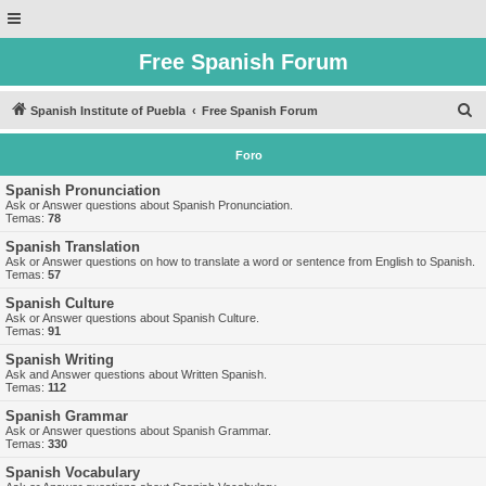
Free Spanish Forum
B
Spanish Institute of Puebla
Free Spanish Forum
u
Foro
s
c
Spanish Pronunciation
Ask or Answer questions about Spanish Pronunciation.
a
Temas:
78
r
Spanish Translation
Ask or Answer questions on how to translate a word or sentence from English to Spanish.
Temas:
57
Spanish Culture
Ask or Answer questions about Spanish Culture.
Temas:
91
Spanish Writing
Ask and Answer questions about Written Spanish.
Temas:
112
Spanish Grammar
Ask or Answer questions about Spanish Grammar.
Temas:
330
Spanish Vocabulary