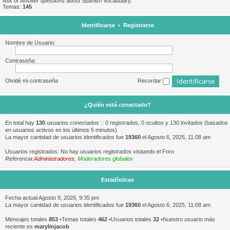
Ask or Answer questions about Spanish Vocabulary.
Temas:
145
Identificarse
•
Registrarse
Nombre de Usuario:
Contraseña:
Olvidé mi contraseña
Recordar
¿Quién está conectado?
En total hay
130
usuarios conectados :: 0 registrados, 0 ocultos y 130 invitados (basados
en usuarios activos en los últimos 5 minutos)
La mayor cantidad de usuarios identificados fue
19360
el Agosto 6, 2025, 11:08 am
Usuarios registrados: No hay usuarios registrados visitando el Foro
Referencia:
Administradores
,
Moderadores globales
Estadísticas
Fecha actual Agosto 9, 2026, 9:35 pm
La mayor cantidad de usuarios identificados fue
19360
el Agosto 6, 2025, 11:08 am
Mensajes totales
853
•Temas totales
462
•Usuarios totales
32
•Nuestro usuario más
reciente es
marylinjacob