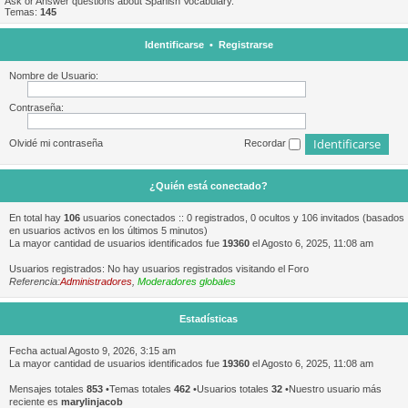
Ask or Answer questions about Spanish Vocabulary.
Temas:
145
Identificarse
•
Registrarse
Nombre de Usuario:
Contraseña:
Olvidé mi contraseña
Recordar
¿Quién está conectado?
En total hay
106
usuarios conectados :: 0 registrados, 0 ocultos y 106 invitados (basados
en usuarios activos en los últimos 5 minutos)
La mayor cantidad de usuarios identificados fue
19360
el Agosto 6, 2025, 11:08 am
Usuarios registrados: No hay usuarios registrados visitando el Foro
Referencia:
Administradores
,
Moderadores globales
Estadísticas
Fecha actual Agosto 9, 2026, 3:15 am
La mayor cantidad de usuarios identificados fue
19360
el Agosto 6, 2025, 11:08 am
Mensajes totales
853
•Temas totales
462
•Usuarios totales
32
•Nuestro usuario más
reciente es
marylinjacob