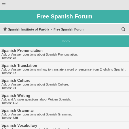
Free Spanish Forum
B
Spanish Institute of Puebla
Free Spanish Forum
u
Foro
s
c
Spanish Pronunciation
Ask or Answer questions about Spanish Pronunciation.
a
Temas:
78
r
Spanish Translation
Ask or Answer questions on how to translate a word or sentence from English to Spanish.
Temas:
57
Spanish Culture
Ask or Answer questions about Spanish Culture.
Temas:
91
Spanish Writing
Ask and Answer questions about Written Spanish.
Temas:
112
Spanish Grammar
Ask or Answer questions about Spanish Grammar.
Temas:
330
Spanish Vocabulary