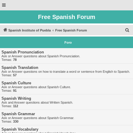
Free Spanish Forum
B
Spanish Institute of Puebla
Free Spanish Forum
u
Foro
s
c
Spanish Pronunciation
Ask or Answer questions about Spanish Pronunciation.
a
Temas:
78
r
Spanish Translation
Ask or Answer questions on how to translate a word or sentence from English to Spanish.
Temas:
57
Spanish Culture
Ask or Answer questions about Spanish Culture.
Temas:
91
Spanish Writing
Ask and Answer questions about Written Spanish.
Temas:
112
Spanish Grammar
Ask or Answer questions about Spanish Grammar.
Temas:
330
Spanish Vocabulary