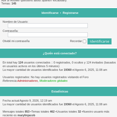
Ask or Answer questions about Spanish Vocabulary.
Temas:
145
Identificarse
•
Registrarse
Nombre de Usuario:
Contraseña:
Olvidé mi contraseña
Recordar
¿Quién está conectado?
En total hay
124
usuarios conectados :: 0 registrados, 0 ocultos y 124 invitados (basados
en usuarios activos en los últimos 5 minutos)
La mayor cantidad de usuarios identificados fue
19360
el Agosto 6, 2025, 11:08 am
Usuarios registrados: No hay usuarios registrados visitando el Foro
Referencia:
Administradores
,
Moderadores globales
Estadísticas
Fecha actual Agosto 9, 2026, 12:19 am
La mayor cantidad de usuarios identificados fue
19360
el Agosto 6, 2025, 11:08 am
Mensajes totales
853
•Temas totales
462
•Usuarios totales
32
•Nuestro usuario más
reciente es
marylinjacob