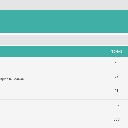
TEMAS
78
57
nglish to Spanish.
91
112
330