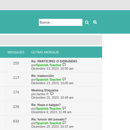
Buscar
Búsqueda avanza
MENSAJES
ÚLTIMO MENSAJE
Re: PARTICIPIO O GERUNDIO
155
V
por
Spanish Teacher
e
Diciembre 13, 2023, 10:50 am
r
ú
Re: traducción
117
l
V
por
Spanish Teacher
t
e
Diciembre 13, 2023, 10:00 am
i
r
m
ú
Meeting Etiquette
174
o
l
V
por
James P.
m
t
e
Diciembre 15, 2023, 10:49 am
e
i
r
n
m
ú
Re: Haya o haigas?
s
228
o
l
V
por
Spanish Teacher
a
m
t
e
Diciembre 6, 2023, 11:49 am
j
e
i
r
e
n
m
ú
Re: futuro del pasado?
s
632
o
l
V
por
Spanish Teacher
a
m
t
e
Diciembre 15, 2023, 10:37 am
j
e
i
r