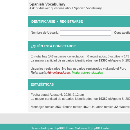
Spanish Vocabulary
Ask or Answer questions about Spanish Vocabulary.
IDENTIFICARSE
•
REGISTRARSE
Nombre de Usuario:
Contraseña
¿QUIÉN ESTÁ CONECTADO?
En total hay
143
usuarios conectados :: 0 registrados, 0 ocultos y 143
La mayor cantidad de usuarios identificados fue
19360
el Agosto 6, 20
Usuarios registrados: No hay usuarios registrados visitando el Foro
Referencia:
Administradores
,
Moderadores globales
ESTADÍSTICAS
Fecha actual Agosto 6, 2026, 9:12 pm
La mayor cantidad de usuarios identificados fue
19360
el Agosto 6, 20
Mensajes totales
853
•Temas totales
462
•Usuarios totales
32
•Nuestr
Desarrollado por
phpBB
® Forum Software © phpBB Limited