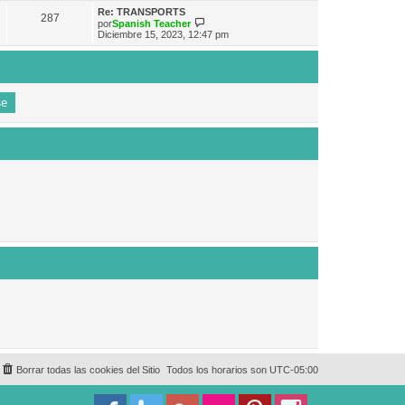
e
n
m
ú
Re: TRANSPORTS
s
287
o
l
V
por
Spanish Teacher
a
m
t
e
Diciembre 15, 2023, 12:47 pm
j
e
i
r
e
n
m
ú
s
o
l
a
m
t
j
e
i
e
n
m
s
o
a
m
j
e
e
n
s
a
j
e
Borrar todas las cookies del Sitio
Todos los horarios son
UTC-05:00