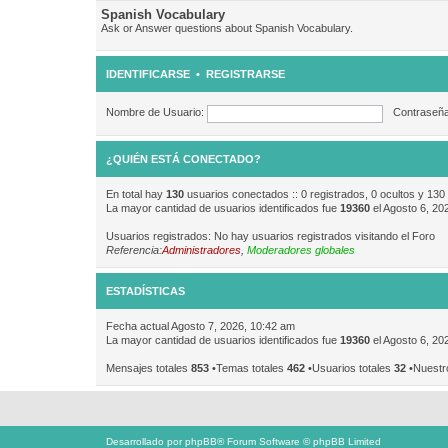
Spanish Vocabulary
Ask or Answer questions about Spanish Vocabulary.
IDENTIFICARSE
•
REGISTRARSE
Nombre de Usuario:
Contraseña
¿QUIÉN ESTÁ CONECTADO?
En total hay
130
usuarios conectados :: 0 registrados, 0 ocultos y 130
La mayor cantidad de usuarios identificados fue
19360
el Agosto 6, 20
Usuarios registrados: No hay usuarios registrados visitando el Foro
Referencia:
Administradores
,
Moderadores globales
ESTADÍSTICAS
Fecha actual Agosto 7, 2026, 10:42 am
La mayor cantidad de usuarios identificados fue
19360
el Agosto 6, 20
Mensajes totales
853
•Temas totales
462
•Usuarios totales
32
•Nuestr
Desarrollado por
phpBB
® Forum Software © phpBB Limited