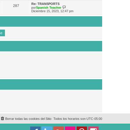
e
n
m
ú
Re: TRANSPORTS
s
287
o
l
V
por
Spanish Teacher
a
m
t
e
Diciembre 15, 2023, 12:47 pm
j
e
i
r
e
n
m
ú
s
o
l
a
m
t
j
e
i
e
n
m
s
o
a
m
j
e
e
n
s
a
j
e
Borrar todas las cookies del Sitio
Todos los horarios son
UTC-05:00