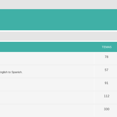
TEMAS
78
57
nglish to Spanish.
91
112
330