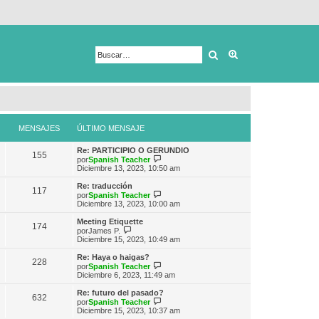
Buscar
Búsqueda avanza
MENSAJES
ÚLTIMO MENSAJE
Re: PARTICIPIO O GERUNDIO
155
V
por
Spanish Teacher
e
Diciembre 13, 2023, 10:50 am
r
ú
Re: traducción
117
l
V
por
Spanish Teacher
t
e
Diciembre 13, 2023, 10:00 am
i
r
m
ú
Meeting Etiquette
174
o
l
V
por
James P.
m
t
e
Diciembre 15, 2023, 10:49 am
e
i
r
n
m
ú
Re: Haya o haigas?
s
228
o
l
V
por
Spanish Teacher
a
m
t
e
Diciembre 6, 2023, 11:49 am
j
e
i
r
e
n
m
ú
Re: futuro del pasado?
s
632
o
l
V
por
Spanish Teacher
a
m
t
e
Diciembre 15, 2023, 10:37 am
j
e
i
r