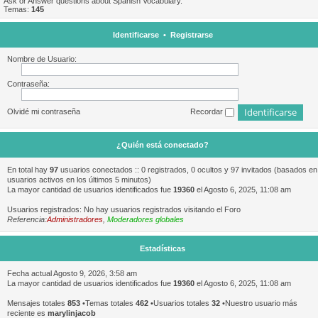
Ask or Answer questions about Spanish Vocabulary.
Temas:
145
Identificarse
•
Registrarse
Nombre de Usuario:
Contraseña:
Olvidé mi contraseña
Recordar
¿Quién está conectado?
En total hay
97
usuarios conectados :: 0 registrados, 0 ocultos y 97 invitados (basados en
usuarios activos en los últimos 5 minutos)
La mayor cantidad de usuarios identificados fue
19360
el Agosto 6, 2025, 11:08 am
Usuarios registrados: No hay usuarios registrados visitando el Foro
Referencia:
Administradores
,
Moderadores globales
Estadísticas
Fecha actual Agosto 9, 2026, 3:58 am
La mayor cantidad de usuarios identificados fue
19360
el Agosto 6, 2025, 11:08 am
Mensajes totales
853
•Temas totales
462
•Usuarios totales
32
•Nuestro usuario más
reciente es
marylinjacob