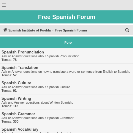
Free Spanish Forum
B
Spanish Institute of Puebla
Free Spanish Forum
u
Foro
s
c
Spanish Pronunciation
Ask or Answer questions about Spanish Pronunciation.
a
Temas:
78
r
Spanish Translation
Ask or Answer questions on how to translate a word or sentence from English to Spanish.
Temas:
57
Spanish Culture
Ask or Answer questions about Spanish Culture.
Temas:
91
Spanish Writing
Ask and Answer questions about Written Spanish.
Temas:
112
Spanish Grammar
Ask or Answer questions about Spanish Grammar.
Temas:
330
Spanish Vocabulary