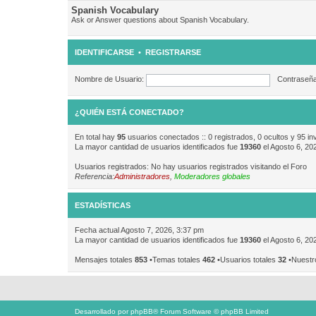
Spanish Vocabulary
Ask or Answer questions about Spanish Vocabulary.
IDENTIFICARSE
•
REGISTRARSE
Nombre de Usuario:
Contraseña
¿QUIÉN ESTÁ CONECTADO?
En total hay
95
usuarios conectados :: 0 registrados, 0 ocultos y 95 in
La mayor cantidad de usuarios identificados fue
19360
el Agosto 6, 20
Usuarios registrados: No hay usuarios registrados visitando el Foro
Referencia:
Administradores
,
Moderadores globales
ESTADÍSTICAS
Fecha actual Agosto 7, 2026, 3:37 pm
La mayor cantidad de usuarios identificados fue
19360
el Agosto 6, 20
Mensajes totales
853
•Temas totales
462
•Usuarios totales
32
•Nuestr
Desarrollado por
phpBB
® Forum Software © phpBB Limited