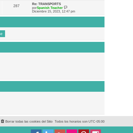
e
n
m
ú
Re: TRANSPORTS
s
287
o
l
V
por
Spanish Teacher
a
m
t
e
Diciembre 15, 2023, 12:47 pm
j
e
i
r
e
n
m
ú
s
o
l
a
m
t
j
e
i
e
n
m
s
o
a
m
j
e
e
n
s
a
j
e
Borrar todas las cookies del Sitio
Todos los horarios son
UTC-05:00