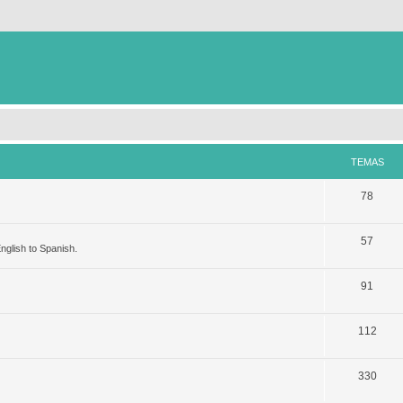
TEMAS
78
57
nglish to Spanish.
91
112
330