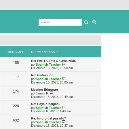
Buscar
Búsqueda avanza
MENSAJES
ÚLTIMO MENSAJE
Re: PARTICIPIO O GERUNDIO
155
V
por
Spanish Teacher
e
Diciembre 13, 2023, 10:50 am
r
ú
Re: traducción
117
l
V
por
Spanish Teacher
t
e
Diciembre 13, 2023, 10:00 am
i
r
m
ú
Meeting Etiquette
174
o
l
V
por
James P.
m
t
e
Diciembre 15, 2023, 10:49 am
e
i
r
n
m
ú
Re: Haya o haigas?
s
228
o
l
V
por
Spanish Teacher
a
m
t
e
Diciembre 6, 2023, 11:49 am
j
e
i
r
e
n
m
ú
Re: futuro del pasado?
s
632
o
l
V
por
Spanish Teacher
a
m
t
e
Diciembre 15, 2023, 10:37 am
j
e
i
r