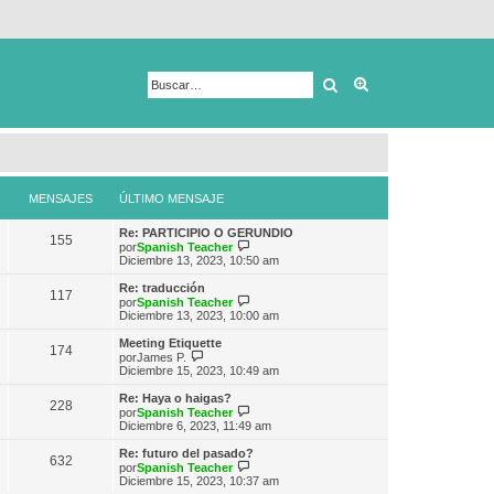
Buscar
Búsqueda avanza
MENSAJES
ÚLTIMO MENSAJE
Re: PARTICIPIO O GERUNDIO
155
V
por
Spanish Teacher
e
Diciembre 13, 2023, 10:50 am
r
ú
Re: traducción
117
l
V
por
Spanish Teacher
t
e
Diciembre 13, 2023, 10:00 am
i
r
m
ú
Meeting Etiquette
174
o
l
V
por
James P.
m
t
e
Diciembre 15, 2023, 10:49 am
e
i
r
n
m
ú
Re: Haya o haigas?
s
228
o
l
V
por
Spanish Teacher
a
m
t
e
Diciembre 6, 2023, 11:49 am
j
e
i
r
e
n
m
ú
Re: futuro del pasado?
s
632
o
l
V
por
Spanish Teacher
a
m
t
e
Diciembre 15, 2023, 10:37 am
j
e
i
r