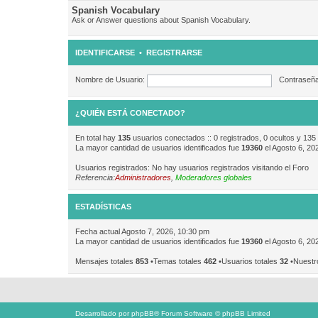
Spanish Vocabulary
Ask or Answer questions about Spanish Vocabulary.
IDENTIFICARSE
•
REGISTRARSE
Nombre de Usuario:
Contraseña
¿QUIÉN ESTÁ CONECTADO?
En total hay
135
usuarios conectados :: 0 registrados, 0 ocultos y 135
La mayor cantidad de usuarios identificados fue
19360
el Agosto 6, 20
Usuarios registrados: No hay usuarios registrados visitando el Foro
Referencia:
Administradores
,
Moderadores globales
ESTADÍSTICAS
Fecha actual Agosto 7, 2026, 10:30 pm
La mayor cantidad de usuarios identificados fue
19360
el Agosto 6, 20
Mensajes totales
853
•Temas totales
462
•Usuarios totales
32
•Nuestr
Desarrollado por
phpBB
® Forum Software © phpBB Limited