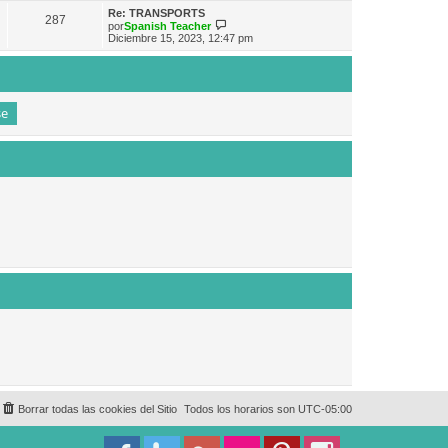
e
n
m
ú
Re: TRANSPORTS
s
287
o
l
V
por
Spanish Teacher
a
m
t
e
Diciembre 15, 2023, 12:47 pm
j
e
i
r
e
n
m
ú
s
o
l
a
m
t
j
e
i
e
n
m
s
o
a
m
j
e
e
n
s
a
j
e
Borrar todas las cookies del Sitio
Todos los horarios son
UTC-05:00