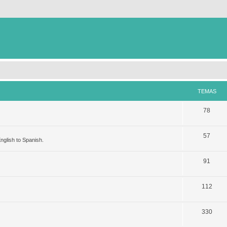
TEMAS
78
57
nglish to Spanish.
91
112
330