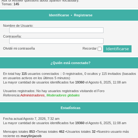
Ask or Answer questions about Spanish Vocabulary.
Temas:
145
Identificarse
•
Registrarse
Nombre de Usuario:
Contraseña:
Olvidé mi contraseña
Recordar
¿Quién está conectado?
En total hay
115
usuarios conectados :: 0 registrados, 0 ocultos y 115 invitados (basados
en usuarios activos en los últimos 5 minutos)
La mayor cantidad de usuarios identificados fue
19360
el Agosto 6, 2025, 11:08 am
Usuarios registrados: No hay usuarios registrados visitando el Foro
Referencia:
Administradores
,
Moderadores globales
Estadísticas
Fecha actual Agosto 7, 2026, 7:32 am
La mayor cantidad de usuarios identificados fue
19360
el Agosto 6, 2025, 11:08 am
Mensajes totales
853
•Temas totales
462
•Usuarios totales
32
•Nuestro usuario más
reciente es
marylinjacob