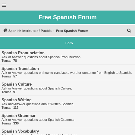
Free Spanish Forum
B
Spanish Institute of Puebla
Free Spanish Forum
u
Foro
s
c
Spanish Pronunciation
Ask or Answer questions about Spanish Pronunciation.
a
Temas:
78
r
Spanish Translation
Ask or Answer questions on how to translate a word or sentence from English to Spanish.
Temas:
57
Spanish Culture
Ask or Answer questions about Spanish Culture.
Temas:
91
Spanish Writing
Ask and Answer questions about Written Spanish.
Temas:
112
Spanish Grammar
Ask or Answer questions about Spanish Grammar.
Temas:
330
Spanish Vocabulary