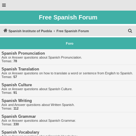
Free Spanish Forum
B
Spanish Institute of Puebla
Free Spanish Forum
u
Foro
s
c
Spanish Pronunciation
Ask or Answer questions about Spanish Pronunciation.
a
Temas:
78
r
Spanish Translation
Ask or Answer questions on how to translate a word or sentence from English to Spanish.
Temas:
57
Spanish Culture
Ask or Answer questions about Spanish Culture.
Temas:
91
Spanish Writing
Ask and Answer questions about Written Spanish.
Temas:
112
Spanish Grammar
Ask or Answer questions about Spanish Grammar.
Temas:
330
Spanish Vocabulary