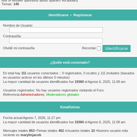
Ask or Answer questions about Spanish Vocabulary.
Temas:
145
Identificarse
•
Registrarse
Nombre de Usuario:
Contraseña:
Olvidé mi contraseña
Recordar
¿Quién está conectado?
En total hay
111
usuarios conectados :: 0 registrados, 0 ocultos y 111 invitados (basados
en usuarios activos en los últimos 5 minutos)
La mayor cantidad de usuarios identificados fue
19360
el Agosto 6, 2025, 11:08 am
Usuarios registrados: No hay usuarios registrados visitando el Foro
Referencia:
Administradores
,
Moderadores globales
Estadísticas
Fecha actual Agosto 7, 2026, 11:27 pm
La mayor cantidad de usuarios identificados fue
19360
el Agosto 6, 2025, 11:08 am
Mensajes totales
853
•Temas totales
462
•Usuarios totales
32
•Nuestro usuario más
reciente es
marylinjacob