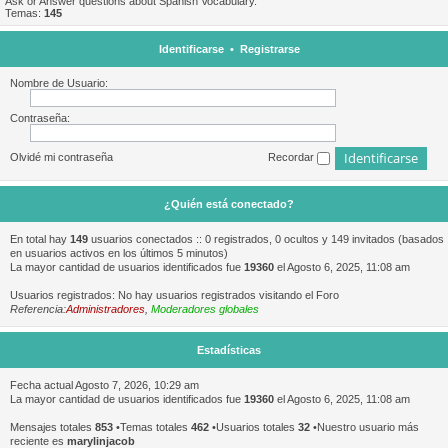
Ask or Answer questions about Spanish Vocabulary.
Temas:
145
Identificarse
•
Registrarse
Nombre de Usuario:
Contraseña:
Olvidé mi contraseña
Recordar
¿Quién está conectado?
En total hay
149
usuarios conectados :: 0 registrados, 0 ocultos y 149 invitados (basados
en usuarios activos en los últimos 5 minutos)
La mayor cantidad de usuarios identificados fue
19360
el Agosto 6, 2025, 11:08 am
Usuarios registrados: No hay usuarios registrados visitando el Foro
Referencia:
Administradores
,
Moderadores globales
Estadísticas
Fecha actual Agosto 7, 2026, 10:29 am
La mayor cantidad de usuarios identificados fue
19360
el Agosto 6, 2025, 11:08 am
Mensajes totales
853
•Temas totales
462
•Usuarios totales
32
•Nuestro usuario más
reciente es
marylinjacob