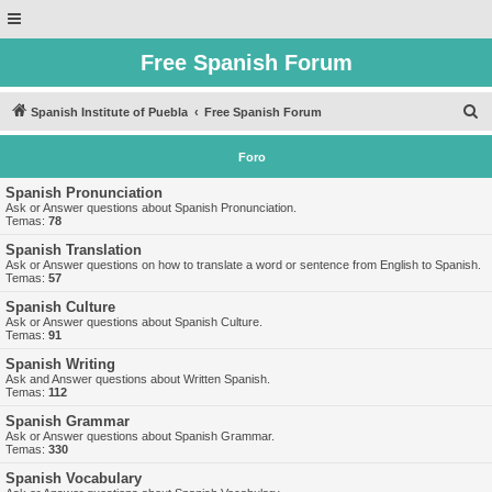
Free Spanish Forum
B
Spanish Institute of Puebla
Free Spanish Forum
u
Foro
s
c
Spanish Pronunciation
Ask or Answer questions about Spanish Pronunciation.
a
Temas:
78
r
Spanish Translation
Ask or Answer questions on how to translate a word or sentence from English to Spanish.
Temas:
57
Spanish Culture
Ask or Answer questions about Spanish Culture.
Temas:
91
Spanish Writing
Ask and Answer questions about Written Spanish.
Temas:
112
Spanish Grammar
Ask or Answer questions about Spanish Grammar.
Temas:
330
Spanish Vocabulary