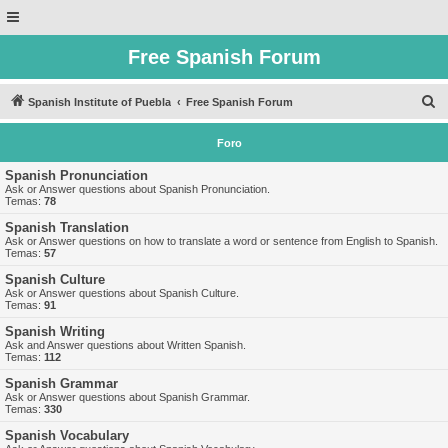
Free Spanish Forum
B
Spanish Institute of Puebla
Free Spanish Forum
u
Foro
s
c
Spanish Pronunciation
Ask or Answer questions about Spanish Pronunciation.
a
Temas:
78
r
Spanish Translation
Ask or Answer questions on how to translate a word or sentence from English to Spanish.
Temas:
57
Spanish Culture
Ask or Answer questions about Spanish Culture.
Temas:
91
Spanish Writing
Ask and Answer questions about Written Spanish.
Temas:
112
Spanish Grammar
Ask or Answer questions about Spanish Grammar.
Temas:
330
Spanish Vocabulary