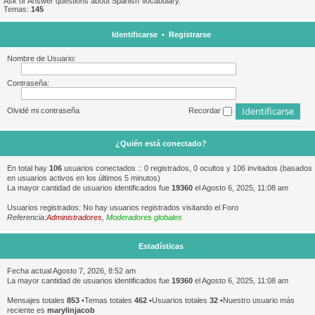
Ask or Answer questions about Spanish Vocabulary.
Temas:
145
Identificarse
•
Registrarse
Nombre de Usuario:
Contraseña:
Olvidé mi contraseña
Recordar
¿Quién está conectado?
En total hay
106
usuarios conectados :: 0 registrados, 0 ocultos y 106 invitados (basados
en usuarios activos en los últimos 5 minutos)
La mayor cantidad de usuarios identificados fue
19360
el Agosto 6, 2025, 11:08 am
Usuarios registrados: No hay usuarios registrados visitando el Foro
Referencia:
Administradores
,
Moderadores globales
Estadísticas
Fecha actual Agosto 7, 2026, 8:52 am
La mayor cantidad de usuarios identificados fue
19360
el Agosto 6, 2025, 11:08 am
Mensajes totales
853
•Temas totales
462
•Usuarios totales
32
•Nuestro usuario más
reciente es
marylinjacob