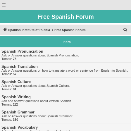
Free Spanish Forum
B
Spanish Institute of Puebla
Free Spanish Forum
u
Foro
s
c
Spanish Pronunciation
Ask or Answer questions about Spanish Pronunciation.
a
Temas:
78
r
Spanish Translation
Ask or Answer questions on how to translate a word or sentence from English to Spanish.
Temas:
57
Spanish Culture
Ask or Answer questions about Spanish Culture.
Temas:
91
Spanish Writing
Ask and Answer questions about Written Spanish.
Temas:
112
Spanish Grammar
Ask or Answer questions about Spanish Grammar.
Temas:
330
Spanish Vocabulary