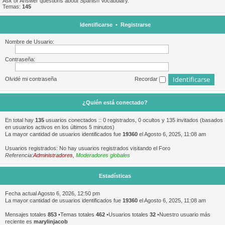
Ask or Answer questions about Spanish Vocabulary.
Temas:
145
Identificarse
•
Registrarse
Nombre de Usuario:
Contraseña:
Olvidé mi contraseña
Recordar
¿Quién está conectado?
En total hay
135
usuarios conectados :: 0 registrados, 0 ocultos y 135 invitados (basados
en usuarios activos en los últimos 5 minutos)
La mayor cantidad de usuarios identificados fue
19360
el Agosto 6, 2025, 11:08 am
Usuarios registrados: No hay usuarios registrados visitando el Foro
Referencia:
Administradores
,
Moderadores globales
Estadísticas
Fecha actual Agosto 6, 2026, 12:50 pm
La mayor cantidad de usuarios identificados fue
19360
el Agosto 6, 2025, 11:08 am
Mensajes totales
853
•Temas totales
462
•Usuarios totales
32
•Nuestro usuario más
reciente es
marylinjacob