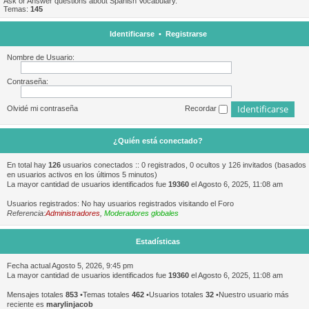
Ask or Answer questions about Spanish Vocabulary.
Temas:
145
Identificarse
•
Registrarse
Nombre de Usuario:
Contraseña:
Olvidé mi contraseña
Recordar
¿Quién está conectado?
En total hay
126
usuarios conectados :: 0 registrados, 0 ocultos y 126 invitados (basados
en usuarios activos en los últimos 5 minutos)
La mayor cantidad de usuarios identificados fue
19360
el Agosto 6, 2025, 11:08 am
Usuarios registrados: No hay usuarios registrados visitando el Foro
Referencia:
Administradores
,
Moderadores globales
Estadísticas
Fecha actual Agosto 5, 2026, 9:45 pm
La mayor cantidad de usuarios identificados fue
19360
el Agosto 6, 2025, 11:08 am
Mensajes totales
853
•Temas totales
462
•Usuarios totales
32
•Nuestro usuario más
reciente es
marylinjacob