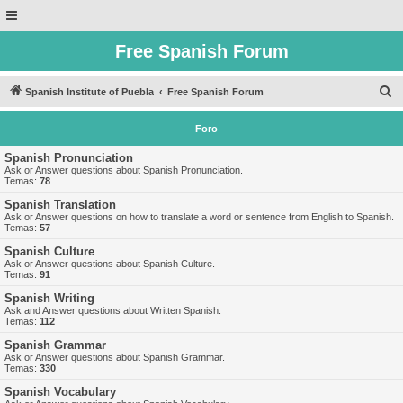
Free Spanish Forum
B
Spanish Institute of Puebla
Free Spanish Forum
u
Foro
s
c
Spanish Pronunciation
Ask or Answer questions about Spanish Pronunciation.
a
Temas:
78
r
Spanish Translation
Ask or Answer questions on how to translate a word or sentence from English to Spanish.
Temas:
57
Spanish Culture
Ask or Answer questions about Spanish Culture.
Temas:
91
Spanish Writing
Ask and Answer questions about Written Spanish.
Temas:
112
Spanish Grammar
Ask or Answer questions about Spanish Grammar.
Temas:
330
Spanish Vocabulary