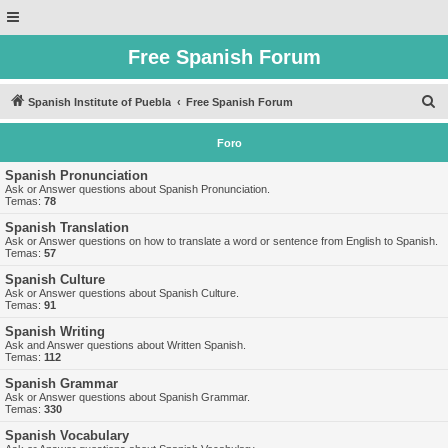
Free Spanish Forum
B
Spanish Institute of Puebla
Free Spanish Forum
u
Foro
s
c
Spanish Pronunciation
Ask or Answer questions about Spanish Pronunciation.
a
Temas:
78
r
Spanish Translation
Ask or Answer questions on how to translate a word or sentence from English to Spanish.
Temas:
57
Spanish Culture
Ask or Answer questions about Spanish Culture.
Temas:
91
Spanish Writing
Ask and Answer questions about Written Spanish.
Temas:
112
Spanish Grammar
Ask or Answer questions about Spanish Grammar.
Temas:
330
Spanish Vocabulary