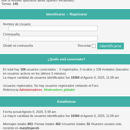
Ask or Answer questions about Spanish Vocabulary.
Temas:
145
Identificarse
•
Registrarse
Nombre de Usuario:
Contraseña:
Olvidé mi contraseña
Recordar
¿Quién está conectado?
En total hay
108
usuarios conectados :: 0 registrados, 0 ocultos y 108 invitados (basados
en usuarios activos en los últimos 5 minutos)
La mayor cantidad de usuarios identificados fue
19360
el Agosto 6, 2025, 11:08 am
Usuarios registrados: No hay usuarios registrados visitando el Foro
Referencia:
Administradores
,
Moderadores globales
Estadísticas
Fecha actual Agosto 8, 2026, 5:48 am
La mayor cantidad de usuarios identificados fue
19360
el Agosto 6, 2025, 11:08 am
Mensajes totales
853
•Temas totales
462
•Usuarios totales
32
•Nuestro usuario más
reciente es
marylinjacob