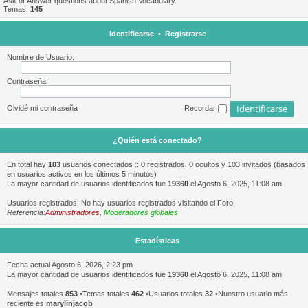
Ask or Answer questions about Spanish Vocabulary.
Temas:
145
Identificarse
•
Registrarse
Nombre de Usuario:
Contraseña:
Olvidé mi contraseña
Recordar
¿Quién está conectado?
En total hay
103
usuarios conectados :: 0 registrados, 0 ocultos y 103 invitados (basados
en usuarios activos en los últimos 5 minutos)
La mayor cantidad de usuarios identificados fue
19360
el Agosto 6, 2025, 11:08 am
Usuarios registrados: No hay usuarios registrados visitando el Foro
Referencia:
Administradores
,
Moderadores globales
Estadísticas
Fecha actual Agosto 6, 2026, 2:23 pm
La mayor cantidad de usuarios identificados fue
19360
el Agosto 6, 2025, 11:08 am
Mensajes totales
853
•Temas totales
462
•Usuarios totales
32
•Nuestro usuario más
reciente es
marylinjacob