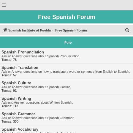
Free Spanish Forum
B
Spanish Institute of Puebla
Free Spanish Forum
u
Foro
s
c
Spanish Pronunciation
Ask or Answer questions about Spanish Pronunciation.
a
Temas:
78
r
Spanish Translation
Ask or Answer questions on how to translate a word or sentence from English to Spanish.
Temas:
57
Spanish Culture
Ask or Answer questions about Spanish Culture.
Temas:
91
Spanish Writing
Ask and Answer questions about Written Spanish.
Temas:
112
Spanish Grammar
Ask or Answer questions about Spanish Grammar.
Temas:
330
Spanish Vocabulary