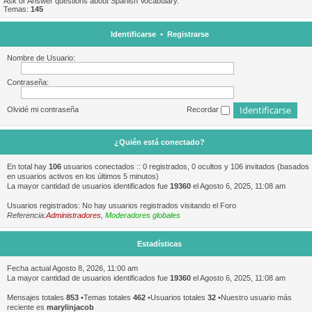
Ask or Answer questions about Spanish Vocabulary.
Temas:
145
Identificarse
•
Registrarse
Nombre de Usuario:
Contraseña:
Olvidé mi contraseña
Recordar
¿Quién está conectado?
En total hay
106
usuarios conectados :: 0 registrados, 0 ocultos y 106 invitados (basados
en usuarios activos en los últimos 5 minutos)
La mayor cantidad de usuarios identificados fue
19360
el Agosto 6, 2025, 11:08 am
Usuarios registrados: No hay usuarios registrados visitando el Foro
Referencia:
Administradores
,
Moderadores globales
Estadísticas
Fecha actual Agosto 8, 2026, 11:00 am
La mayor cantidad de usuarios identificados fue
19360
el Agosto 6, 2025, 11:08 am
Mensajes totales
853
•Temas totales
462
•Usuarios totales
32
•Nuestro usuario más
reciente es
marylinjacob