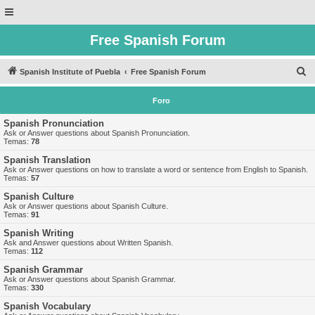
Free Spanish Forum
B
Spanish Institute of Puebla
Free Spanish Forum
u
Foro
s
c
Spanish Pronunciation
Ask or Answer questions about Spanish Pronunciation.
a
Temas:
78
r
Spanish Translation
Ask or Answer questions on how to translate a word or sentence from English to Spanish.
Temas:
57
Spanish Culture
Ask or Answer questions about Spanish Culture.
Temas:
91
Spanish Writing
Ask and Answer questions about Written Spanish.
Temas:
112
Spanish Grammar
Ask or Answer questions about Spanish Grammar.
Temas:
330
Spanish Vocabulary