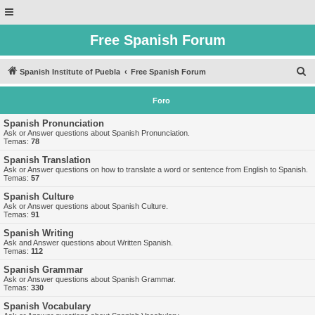
Free Spanish Forum
B
Spanish Institute of Puebla
Free Spanish Forum
u
Foro
s
c
Spanish Pronunciation
Ask or Answer questions about Spanish Pronunciation.
a
Temas:
78
r
Spanish Translation
Ask or Answer questions on how to translate a word or sentence from English to Spanish.
Temas:
57
Spanish Culture
Ask or Answer questions about Spanish Culture.
Temas:
91
Spanish Writing
Ask and Answer questions about Written Spanish.
Temas:
112
Spanish Grammar
Ask or Answer questions about Spanish Grammar.
Temas:
330
Spanish Vocabulary