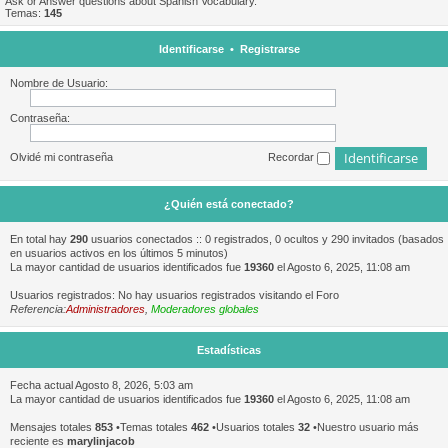
Ask or Answer questions about Spanish Vocabulary.
Temas:
145
Identificarse
•
Registrarse
Nombre de Usuario:
Contraseña:
Olvidé mi contraseña
Recordar
¿Quién está conectado?
En total hay
290
usuarios conectados :: 0 registrados, 0 ocultos y 290 invitados (basados
en usuarios activos en los últimos 5 minutos)
La mayor cantidad de usuarios identificados fue
19360
el Agosto 6, 2025, 11:08 am
Usuarios registrados: No hay usuarios registrados visitando el Foro
Referencia:
Administradores
,
Moderadores globales
Estadísticas
Fecha actual Agosto 8, 2026, 5:03 am
La mayor cantidad de usuarios identificados fue
19360
el Agosto 6, 2025, 11:08 am
Mensajes totales
853
•Temas totales
462
•Usuarios totales
32
•Nuestro usuario más
reciente es
marylinjacob