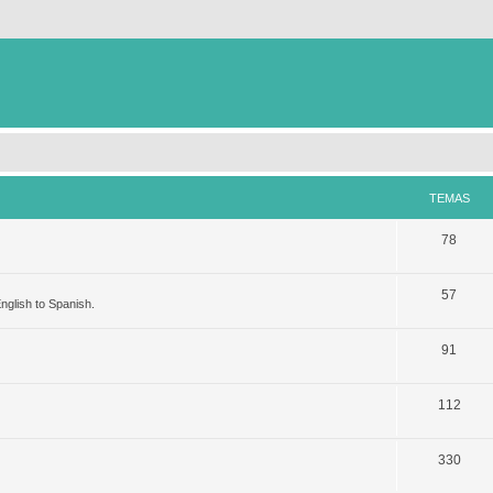
TEMAS
78
57
nglish to Spanish.
91
112
330