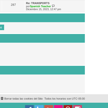
e
n
m
ú
Re: TRANSPORTS
s
287
o
l
V
por
Spanish Teacher
a
m
t
e
Diciembre 15, 2023, 12:47 pm
j
e
i
r
e
n
m
ú
s
o
l
a
m
t
j
e
i
e
n
m
s
o
a
m
j
e
e
n
s
a
j
e
Borrar todas las cookies del Sitio
Todos los horarios son
UTC-05:00