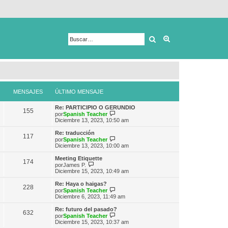
Buscar
Búsqueda avanza
MENSAJES
ÚLTIMO MENSAJE
Re: PARTICIPIO O GERUNDIO
155
V
por
Spanish Teacher
e
Diciembre 13, 2023, 10:50 am
r
ú
Re: traducción
117
l
V
por
Spanish Teacher
t
e
Diciembre 13, 2023, 10:00 am
i
r
m
ú
Meeting Etiquette
174
o
l
V
por
James P.
m
t
e
Diciembre 15, 2023, 10:49 am
e
i
r
n
m
ú
Re: Haya o haigas?
s
228
o
l
V
por
Spanish Teacher
a
m
t
e
Diciembre 6, 2023, 11:49 am
j
e
i
r
e
n
m
ú
Re: futuro del pasado?
s
632
o
l
V
por
Spanish Teacher
a
m
t
e
Diciembre 15, 2023, 10:37 am
j
e
i
r