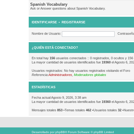
Spanish Vocabulary
Ask or Answer questions about Spanish Vocabulary.
IDENTIFICARSE
•
REGISTRARSE
Nombre de Usuario:
Contraseña
¿QUIÉN ESTÁ CONECTADO?
En total hay
156
usuarios conectados :: 0 registrados, 0 ocultos y 156
La mayor cantidad de usuarios identificados fue
19360
el Agosto 6, 20
Usuarios registrados: No hay usuarios registrados visitando el Foro
Referencia:
Administradores
,
Moderadores globales
ESTADÍSTICAS
Fecha actual Agosto 9, 2026, 3:38 am
La mayor cantidad de usuarios identificados fue
19360
el Agosto 6, 20
Mensajes totales
853
•Temas totales
462
•Usuarios totales
32
•Nuestr
Desarrollado por
phpBB
® Forum Software © phpBB Limited