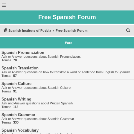
Free Spanish Forum
B
Spanish Institute of Puebla
Free Spanish Forum
u
Foro
s
c
Spanish Pronunciation
Ask or Answer questions about Spanish Pronunciation.
a
Temas:
78
r
Spanish Translation
Ask or Answer questions on how to translate a word or sentence from English to Spanish.
Temas:
57
Spanish Culture
Ask or Answer questions about Spanish Culture.
Temas:
91
Spanish Writing
Ask and Answer questions about Written Spanish.
Temas:
112
Spanish Grammar
Ask or Answer questions about Spanish Grammar.
Temas:
330
Spanish Vocabulary