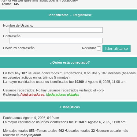
Ask or Answer questions about Spanish Vocabulary.
Temas:
145
Identificarse
•
Registrarse
Nombre de Usuario:
Contraseña:
Olvidé mi contraseña
Recordar
¿Quién está conectado?
En total hay
107
usuarios conectados :: 0 registrados, 0 ocultos y 107 invitados (basados
en usuarios activos en los últimos 5 minutos)
La mayor cantidad de usuarios identificados fue
19360
el Agosto 6, 2025, 11:08 am
Usuarios registrados: No hay usuarios registrados visitando el Foro
Referencia:
Administradores
,
Moderadores globales
Estadísticas
Fecha actual Agosto 9, 2026, 6:19 am
La mayor cantidad de usuarios identificados fue
19360
el Agosto 6, 2025, 11:08 am
Mensajes totales
853
•Temas totales
462
•Usuarios totales
32
•Nuestro usuario más
reciente es
marylinjacob