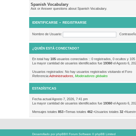
Spanish Vocabulary
Ask or Answer questions about Spanish Vocabulary.
IDENTIFICARSE
•
REGISTRARSE
Nombre de Usuario:
Contraseña
¿QUIÉN ESTÁ CONECTADO?
En total hay
105
usuarios conectados :: 0 registrados, 0 ocultos y 105
La mayor cantidad de usuarios identificados fue
19360
el Agosto 6, 20
Usuarios registrados: No hay usuarios registrados visitando el Foro
Referencia:
Administradores
,
Moderadores globales
ESTADÍSTICAS
Fecha actual Agosto 7, 2026, 7:41 pm
La mayor cantidad de usuarios identificados fue
19360
el Agosto 6, 20
Mensajes totales
853
•Temas totales
462
•Usuarios totales
32
•Nuestr
Desarrollado por
phpBB
® Forum Software © phpBB Limited