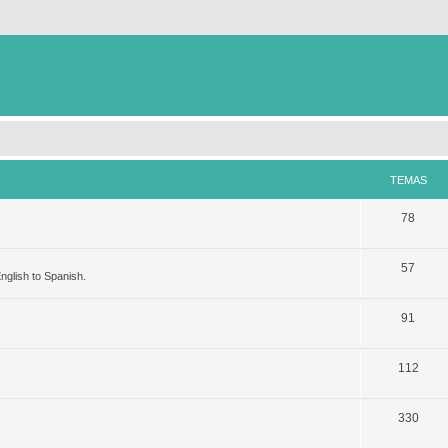
TEMAS
78
57
nglish to Spanish.
91
112
330