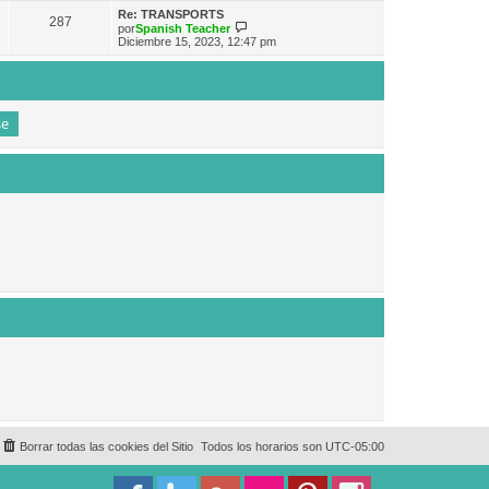
e
n
m
ú
Re: TRANSPORTS
s
287
o
l
V
por
Spanish Teacher
a
m
t
e
Diciembre 15, 2023, 12:47 pm
j
e
i
r
e
n
m
ú
s
o
l
a
m
t
j
e
i
e
n
m
s
o
a
m
j
e
e
n
s
a
j
e
Borrar todas las cookies del Sitio
Todos los horarios son
UTC-05:00