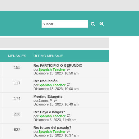
Buscar
Búsqueda avanza
MENSAJES
ÚLTIMO MENSAJE
Re: PARTICIPIO O GERUNDIO
155
V
por
Spanish Teacher
e
Diciembre 13, 2023, 10:50 am
r
ú
Re: traducción
117
l
V
por
Spanish Teacher
t
e
Diciembre 13, 2023, 10:00 am
i
r
m
ú
Meeting Etiquette
174
o
l
V
por
James P.
m
t
e
Diciembre 15, 2023, 10:49 am
e
i
r
n
m
ú
Re: Haya o haigas?
s
228
o
l
V
por
Spanish Teacher
a
m
t
e
Diciembre 6, 2023, 11:49 am
j
e
i
r
e
n
m
ú
Re: futuro del pasado?
s
632
o
l
V
por
Spanish Teacher
a
m
t
e
Diciembre 15, 2023, 10:37 am
j
e
i
r