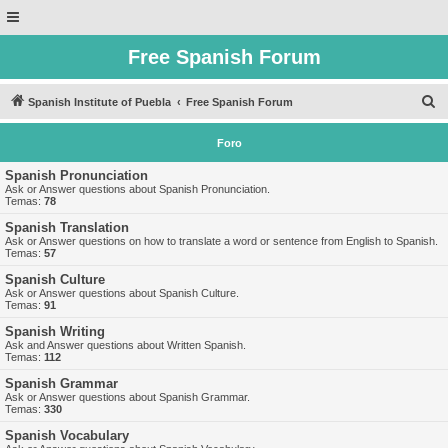
Free Spanish Forum
B
Spanish Institute of Puebla
Free Spanish Forum
u
Foro
s
c
Spanish Pronunciation
Ask or Answer questions about Spanish Pronunciation.
a
Temas:
78
r
Spanish Translation
Ask or Answer questions on how to translate a word or sentence from English to Spanish.
Temas:
57
Spanish Culture
Ask or Answer questions about Spanish Culture.
Temas:
91
Spanish Writing
Ask and Answer questions about Written Spanish.
Temas:
112
Spanish Grammar
Ask or Answer questions about Spanish Grammar.
Temas:
330
Spanish Vocabulary