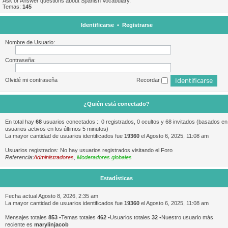
Ask or Answer questions about Spanish Vocabulary.
Temas:
145
Identificarse
•
Registrarse
Nombre de Usuario:
Contraseña:
Olvidé mi contraseña
Recordar
¿Quién está conectado?
En total hay
68
usuarios conectados :: 0 registrados, 0 ocultos y 68 invitados (basados en
usuarios activos en los últimos 5 minutos)
La mayor cantidad de usuarios identificados fue
19360
el Agosto 6, 2025, 11:08 am
Usuarios registrados: No hay usuarios registrados visitando el Foro
Referencia:
Administradores
,
Moderadores globales
Estadísticas
Fecha actual Agosto 8, 2026, 2:35 am
La mayor cantidad de usuarios identificados fue
19360
el Agosto 6, 2025, 11:08 am
Mensajes totales
853
•Temas totales
462
•Usuarios totales
32
•Nuestro usuario más
reciente es
marylinjacob