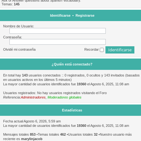
Ask or Answer questions about Spanish Vocabulary.
Temas:
145
Identificarse
•
Registrarse
Nombre de Usuario:
Contraseña:
Olvidé mi contraseña
Recordar
¿Quién está conectado?
En total hay
143
usuarios conectados :: 0 registrados, 0 ocultos y 143 invitados (basados
en usuarios activos en los últimos 5 minutos)
La mayor cantidad de usuarios identificados fue
19360
el Agosto 6, 2025, 11:08 am
Usuarios registrados: No hay usuarios registrados visitando el Foro
Referencia:
Administradores
,
Moderadores globales
Estadísticas
Fecha actual Agosto 6, 2026, 5:59 am
La mayor cantidad de usuarios identificados fue
19360
el Agosto 6, 2025, 11:08 am
Mensajes totales
853
•Temas totales
462
•Usuarios totales
32
•Nuestro usuario más
reciente es
marylinjacob