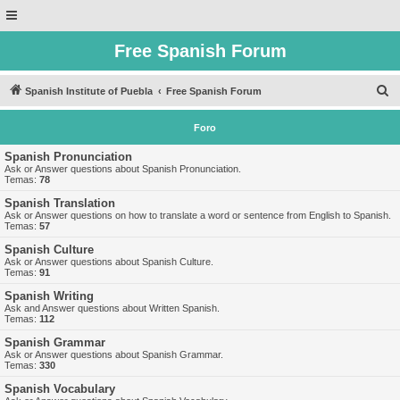
Free Spanish Forum
B
Spanish Institute of Puebla
Free Spanish Forum
u
Foro
s
c
Spanish Pronunciation
Ask or Answer questions about Spanish Pronunciation.
a
Temas:
78
r
Spanish Translation
Ask or Answer questions on how to translate a word or sentence from English to Spanish.
Temas:
57
Spanish Culture
Ask or Answer questions about Spanish Culture.
Temas:
91
Spanish Writing
Ask and Answer questions about Written Spanish.
Temas:
112
Spanish Grammar
Ask or Answer questions about Spanish Grammar.
Temas:
330
Spanish Vocabulary