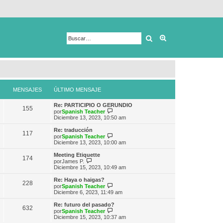
Buscar
Búsqueda avanza
MENSAJES
ÚLTIMO MENSAJE
Re: PARTICIPIO O GERUNDIO
155
V
por
Spanish Teacher
e
Diciembre 13, 2023, 10:50 am
r
ú
Re: traducción
117
l
V
por
Spanish Teacher
t
e
Diciembre 13, 2023, 10:00 am
i
r
m
ú
Meeting Etiquette
174
o
l
V
por
James P.
m
t
e
Diciembre 15, 2023, 10:49 am
e
i
r
n
m
ú
Re: Haya o haigas?
s
228
o
l
V
por
Spanish Teacher
a
m
t
e
Diciembre 6, 2023, 11:49 am
j
e
i
r
e
n
m
ú
Re: futuro del pasado?
s
632
o
l
V
por
Spanish Teacher
a
m
t
e
Diciembre 15, 2023, 10:37 am
j
e
i
r