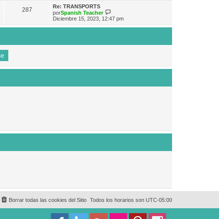
e
n
m
ú
Re: TRANSPORTS
s
287
o
l
V
por
Spanish Teacher
a
m
t
e
Diciembre 15, 2023, 12:47 pm
j
e
i
r
e
n
m
ú
s
o
l
a
m
t
j
e
i
e
n
m
s
o
a
m
j
e
e
n
s
a
j
e
Borrar todas las cookies del Sitio
Todos los horarios son
UTC-05:00