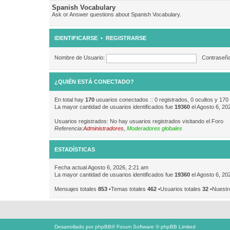
Spanish Vocabulary
Ask or Answer questions about Spanish Vocabulary.
IDENTIFICARSE
•
REGISTRARSE
Nombre de Usuario:
Contraseña
¿QUIÉN ESTÁ CONECTADO?
En total hay
170
usuarios conectados :: 0 registrados, 0 ocultos y 170
La mayor cantidad de usuarios identificados fue
19360
el Agosto 6, 20
Usuarios registrados: No hay usuarios registrados visitando el Foro
Referencia:
Administradores
,
Moderadores globales
ESTADÍSTICAS
Fecha actual Agosto 6, 2026, 2:21 am
La mayor cantidad de usuarios identificados fue
19360
el Agosto 6, 20
Mensajes totales
853
•Temas totales
462
•Usuarios totales
32
•Nuestr
Desarrollado por
phpBB
® Forum Software © phpBB Limited