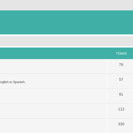
TEMAS
78
57
nglish to Spanish.
91
112
330