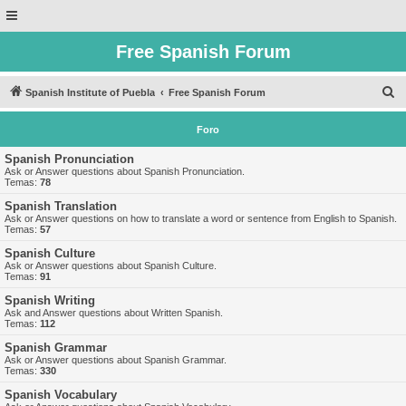
Free Spanish Forum
B
Spanish Institute of Puebla
Free Spanish Forum
u
Foro
s
c
Spanish Pronunciation
Ask or Answer questions about Spanish Pronunciation.
a
Temas:
78
r
Spanish Translation
Ask or Answer questions on how to translate a word or sentence from English to Spanish.
Temas:
57
Spanish Culture
Ask or Answer questions about Spanish Culture.
Temas:
91
Spanish Writing
Ask and Answer questions about Written Spanish.
Temas:
112
Spanish Grammar
Ask or Answer questions about Spanish Grammar.
Temas:
330
Spanish Vocabulary