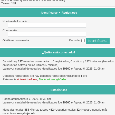
Ask or Answer questions about Spanish Vocabulary.
Temas:
145
Identificarse
•
Registrarse
Nombre de Usuario:
Contraseña:
Olvidé mi contraseña
Recordar
¿Quién está conectado?
En total hay
127
usuarios conectados :: 0 registrados, 0 ocultos y 127 invitados (basados
en usuarios activos en los últimos 5 minutos)
La mayor cantidad de usuarios identificados fue
19360
el Agosto 6, 2025, 11:08 am
Usuarios registrados: No hay usuarios registrados visitando el Foro
Referencia:
Administradores
,
Moderadores globales
Estadísticas
Fecha actual Agosto 7, 2026, 11:32 pm
La mayor cantidad de usuarios identificados fue
19360
el Agosto 6, 2025, 11:08 am
Mensajes totales
853
•Temas totales
462
•Usuarios totales
32
•Nuestro usuario más
reciente es
marylinjacob