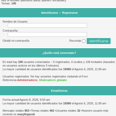
Ask or Answer questions about Spanish Vocabulary.
Temas:
145
Identificarse
•
Registrarse
Nombre de Usuario:
Contraseña:
Olvidé mi contraseña
Recordar
¿Quién está conectado?
En total hay
106
usuarios conectados :: 0 registrados, 0 ocultos y 106 invitados (basados
en usuarios activos en los últimos 5 minutos)
La mayor cantidad de usuarios identificados fue
19360
el Agosto 6, 2025, 11:08 am
Usuarios registrados: No hay usuarios registrados visitando el Foro
Referencia:
Administradores
,
Moderadores globales
Estadísticas
Fecha actual Agosto 8, 2026, 9:03 am
La mayor cantidad de usuarios identificados fue
19360
el Agosto 6, 2025, 11:08 am
Mensajes totales
853
•Temas totales
462
•Usuarios totales
32
•Nuestro usuario más
reciente es
marylinjacob