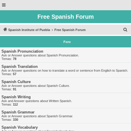
Free Spanish Forum
B
Spanish Institute of Puebla
Free Spanish Forum
u
Foro
s
c
Spanish Pronunciation
Ask or Answer questions about Spanish Pronunciation.
a
Temas:
78
r
Spanish Translation
Ask or Answer questions on how to translate a word or sentence from English to Spanish.
Temas:
57
Spanish Culture
Ask or Answer questions about Spanish Culture.
Temas:
91
Spanish Writing
Ask and Answer questions about Written Spanish.
Temas:
112
Spanish Grammar
Ask or Answer questions about Spanish Grammar.
Temas:
330
Spanish Vocabulary