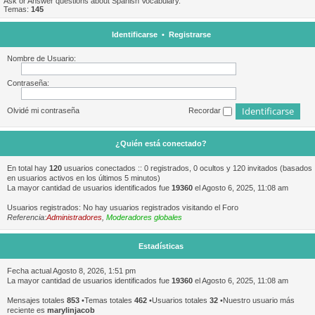
Ask or Answer questions about Spanish Vocabulary.
Temas:
145
Identificarse
•
Registrarse
Nombre de Usuario:
Contraseña:
Olvidé mi contraseña
Recordar
¿Quién está conectado?
En total hay
120
usuarios conectados :: 0 registrados, 0 ocultos y 120 invitados (basados
en usuarios activos en los últimos 5 minutos)
La mayor cantidad de usuarios identificados fue
19360
el Agosto 6, 2025, 11:08 am
Usuarios registrados: No hay usuarios registrados visitando el Foro
Referencia:
Administradores
,
Moderadores globales
Estadísticas
Fecha actual Agosto 8, 2026, 1:51 pm
La mayor cantidad de usuarios identificados fue
19360
el Agosto 6, 2025, 11:08 am
Mensajes totales
853
•Temas totales
462
•Usuarios totales
32
•Nuestro usuario más
reciente es
marylinjacob