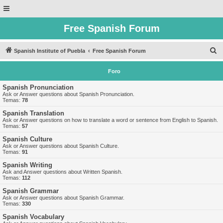
Free Spanish Forum
B
Spanish Institute of Puebla
Free Spanish Forum
u
Foro
s
c
Spanish Pronunciation
Ask or Answer questions about Spanish Pronunciation.
a
Temas:
78
r
Spanish Translation
Ask or Answer questions on how to translate a word or sentence from English to Spanish.
Temas:
57
Spanish Culture
Ask or Answer questions about Spanish Culture.
Temas:
91
Spanish Writing
Ask and Answer questions about Written Spanish.
Temas:
112
Spanish Grammar
Ask or Answer questions about Spanish Grammar.
Temas:
330
Spanish Vocabulary