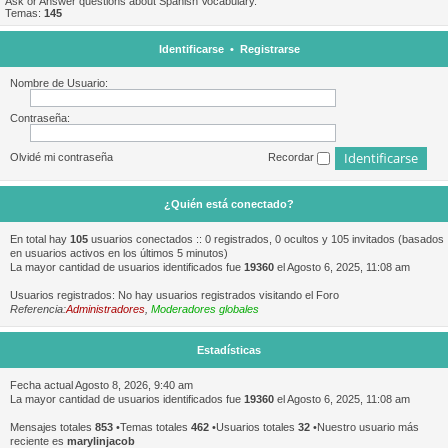
Ask or Answer questions about Spanish Vocabulary.
Temas:
145
Identificarse
•
Registrarse
Nombre de Usuario:
Contraseña:
Olvidé mi contraseña
Recordar
¿Quién está conectado?
En total hay
105
usuarios conectados :: 0 registrados, 0 ocultos y 105 invitados (basados
en usuarios activos en los últimos 5 minutos)
La mayor cantidad de usuarios identificados fue
19360
el Agosto 6, 2025, 11:08 am
Usuarios registrados: No hay usuarios registrados visitando el Foro
Referencia:
Administradores
,
Moderadores globales
Estadísticas
Fecha actual Agosto 8, 2026, 9:40 am
La mayor cantidad de usuarios identificados fue
19360
el Agosto 6, 2025, 11:08 am
Mensajes totales
853
•Temas totales
462
•Usuarios totales
32
•Nuestro usuario más
reciente es
marylinjacob