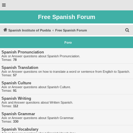
Free Spanish Forum
B
Spanish Institute of Puebla
Free Spanish Forum
u
Foro
s
c
Spanish Pronunciation
Ask or Answer questions about Spanish Pronunciation.
a
Temas:
78
r
Spanish Translation
Ask or Answer questions on how to translate a word or sentence from English to Spanish.
Temas:
57
Spanish Culture
Ask or Answer questions about Spanish Culture.
Temas:
91
Spanish Writing
Ask and Answer questions about Written Spanish.
Temas:
112
Spanish Grammar
Ask or Answer questions about Spanish Grammar.
Temas:
330
Spanish Vocabulary