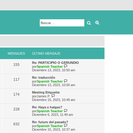
Buscar
Búsqueda avanza
MENSAJES
ÚLTIMO MENSAJE
Re: PARTICIPIO O GERUNDIO
155
V
por
Spanish Teacher
e
Diciembre 13, 2023, 10:50 am
r
ú
Re: traducción
117
l
V
por
Spanish Teacher
t
e
Diciembre 13, 2023, 10:00 am
i
r
m
ú
Meeting Etiquette
174
o
l
V
por
James P.
m
t
e
Diciembre 15, 2023, 10:49 am
e
i
r
n
m
ú
Re: Haya o haigas?
s
228
o
l
V
por
Spanish Teacher
a
m
t
e
Diciembre 6, 2023, 11:49 am
j
e
i
r
e
n
m
ú
Re: futuro del pasado?
s
632
o
l
V
por
Spanish Teacher
a
m
t
e
Diciembre 15, 2023, 10:37 am
j
e
i
r