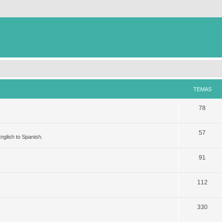
TEMAS
78
57
nglish to Spanish.
91
112
330