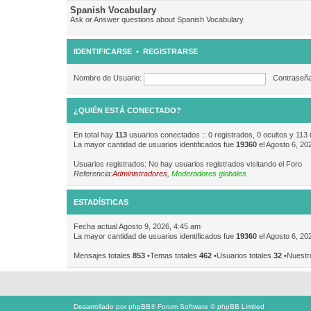
Spanish Vocabulary
Ask or Answer questions about Spanish Vocabulary.
IDENTIFICARSE
•
REGISTRARSE
Nombre de Usuario:
Contraseña
¿QUIÉN ESTÁ CONECTADO?
En total hay
113
usuarios conectados :: 0 registrados, 0 ocultos y 113 
La mayor cantidad de usuarios identificados fue
19360
el Agosto 6, 20
Usuarios registrados: No hay usuarios registrados visitando el Foro
Referencia:
Administradores
,
Moderadores globales
ESTADÍSTICAS
Fecha actual Agosto 9, 2026, 4:45 am
La mayor cantidad de usuarios identificados fue
19360
el Agosto 6, 20
Mensajes totales
853
•Temas totales
462
•Usuarios totales
32
•Nuestr
Desarrollado por
phpBB
® Forum Software © phpBB Limited