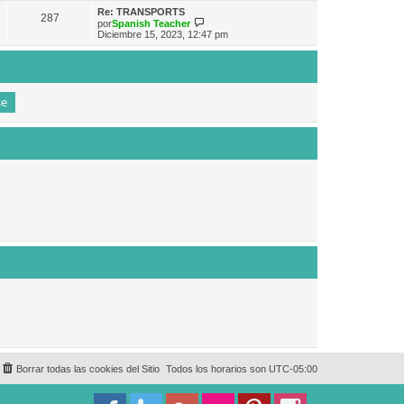
e
n
m
ú
Re: TRANSPORTS
s
287
o
l
V
por
Spanish Teacher
a
m
t
e
Diciembre 15, 2023, 12:47 pm
j
e
i
r
e
n
m
ú
s
o
l
a
m
t
j
e
i
e
n
m
s
o
a
m
j
e
e
n
s
a
j
e
Borrar todas las cookies del Sitio
Todos los horarios son
UTC-05:00