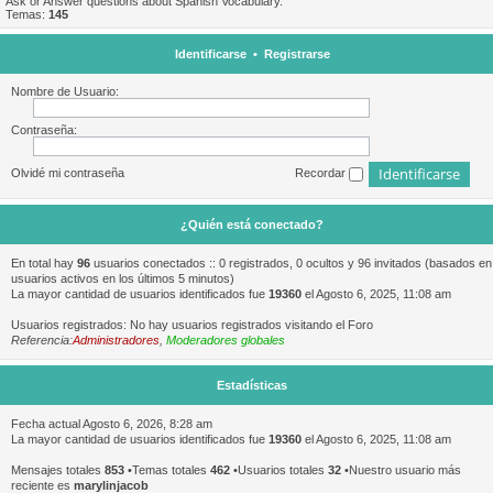
Ask or Answer questions about Spanish Vocabulary.
Temas:
145
Identificarse
•
Registrarse
Nombre de Usuario:
Contraseña:
Olvidé mi contraseña
Recordar
¿Quién está conectado?
En total hay
96
usuarios conectados :: 0 registrados, 0 ocultos y 96 invitados (basados en
usuarios activos en los últimos 5 minutos)
La mayor cantidad de usuarios identificados fue
19360
el Agosto 6, 2025, 11:08 am
Usuarios registrados: No hay usuarios registrados visitando el Foro
Referencia:
Administradores
,
Moderadores globales
Estadísticas
Fecha actual Agosto 6, 2026, 8:28 am
La mayor cantidad de usuarios identificados fue
19360
el Agosto 6, 2025, 11:08 am
Mensajes totales
853
•Temas totales
462
•Usuarios totales
32
•Nuestro usuario más
reciente es
marylinjacob