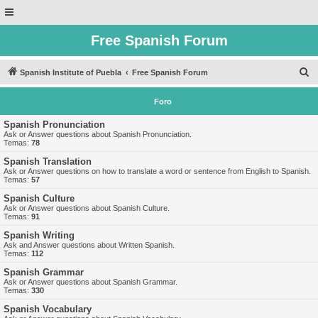
Free Spanish Forum
B
Spanish Institute of Puebla
Free Spanish Forum
u
Foro
s
c
Spanish Pronunciation
Ask or Answer questions about Spanish Pronunciation.
a
Temas:
78
r
Spanish Translation
Ask or Answer questions on how to translate a word or sentence from English to Spanish.
Temas:
57
Spanish Culture
Ask or Answer questions about Spanish Culture.
Temas:
91
Spanish Writing
Ask and Answer questions about Written Spanish.
Temas:
112
Spanish Grammar
Ask or Answer questions about Spanish Grammar.
Temas:
330
Spanish Vocabulary