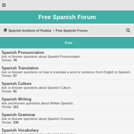
Free Spanish Forum
B
Spanish Institute of Puebla
Free Spanish Forum
u
Foro
s
c
Spanish Pronunciation
Ask or Answer questions about Spanish Pronunciation.
a
Temas:
78
r
Spanish Translation
Ask or Answer questions on how to translate a word or sentence from English to Spanish.
Temas:
57
Spanish Culture
Ask or Answer questions about Spanish Culture.
Temas:
91
Spanish Writing
Ask and Answer questions about Written Spanish.
Temas:
112
Spanish Grammar
Ask or Answer questions about Spanish Grammar.
Temas:
330
Spanish Vocabulary