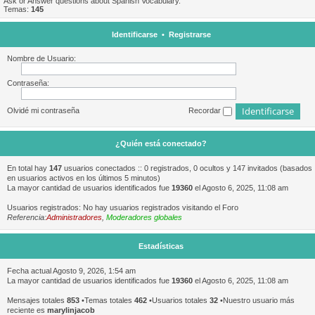
Ask or Answer questions about Spanish Vocabulary.
Temas:
145
Identificarse
•
Registrarse
Nombre de Usuario:
Contraseña:
Olvidé mi contraseña
Recordar
¿Quién está conectado?
En total hay
147
usuarios conectados :: 0 registrados, 0 ocultos y 147 invitados (basados
en usuarios activos en los últimos 5 minutos)
La mayor cantidad de usuarios identificados fue
19360
el Agosto 6, 2025, 11:08 am
Usuarios registrados: No hay usuarios registrados visitando el Foro
Referencia:
Administradores
,
Moderadores globales
Estadísticas
Fecha actual Agosto 9, 2026, 1:54 am
La mayor cantidad de usuarios identificados fue
19360
el Agosto 6, 2025, 11:08 am
Mensajes totales
853
•Temas totales
462
•Usuarios totales
32
•Nuestro usuario más
reciente es
marylinjacob