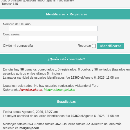
Ask or Answer questions about Spanish Vocabulary.
Temas:
145
Identificarse
•
Registrarse
Nombre de Usuario:
Contraseña:
Olvidé mi contraseña
Recordar
¿Quién está conectado?
En total hay
98
usuarios conectados :: 0 registrados, 0 ocultos y 98 invitados (basados en
usuarios activos en los últimos 5 minutos)
La mayor cantidad de usuarios identificados fue
19360
el Agosto 6, 2025, 11:08 am
Usuarios registrados: No hay usuarios registrados visitando el Foro
Referencia:
Administradores
,
Moderadores globales
Estadísticas
Fecha actual Agosto 9, 2026, 12:27 am
La mayor cantidad de usuarios identificados fue
19360
el Agosto 6, 2025, 11:08 am
Mensajes totales
853
•Temas totales
462
•Usuarios totales
32
•Nuestro usuario más
reciente es
marylinjacob