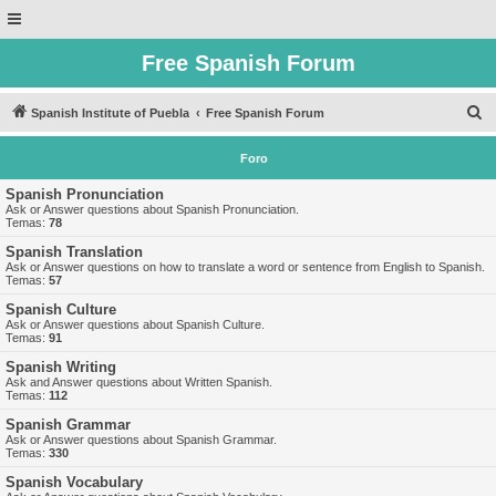
Free Spanish Forum
B
Spanish Institute of Puebla
Free Spanish Forum
u
Foro
s
c
Spanish Pronunciation
Ask or Answer questions about Spanish Pronunciation.
a
Temas:
78
r
Spanish Translation
Ask or Answer questions on how to translate a word or sentence from English to Spanish.
Temas:
57
Spanish Culture
Ask or Answer questions about Spanish Culture.
Temas:
91
Spanish Writing
Ask and Answer questions about Written Spanish.
Temas:
112
Spanish Grammar
Ask or Answer questions about Spanish Grammar.
Temas:
330
Spanish Vocabulary