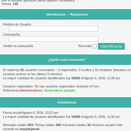
Ask or Answer questions about Spanish Vocabulary.
Temas:
145
Identificarse
•
Registrarse
Nombre de Usuario:
Contraseña:
Olvidé mi contraseña
Recordar
¿Quién está conectado?
En total hay
81
usuarios conectados :: 0 registrados, 0 ocultos y 81 invitados (basados en
usuarios activos en los últimos 5 minutos)
La mayor cantidad de usuarios identificados fue
19360
el Agosto 6, 2025, 11:08 am
Usuarios registrados: No hay usuarios registrados visitando el Foro
Referencia:
Administradores
,
Moderadores globales
Estadísticas
Fecha actual Agosto 8, 2026, 10:22 pm
La mayor cantidad de usuarios identificados fue
19360
el Agosto 6, 2025, 11:08 am
Mensajes totales
853
•Temas totales
462
•Usuarios totales
32
•Nuestro usuario más
reciente es
marylinjacob