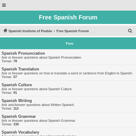
Free Spanish Forum
B
Spanish Institute of Puebla
Free Spanish Forum
u
Foro
s
c
Spanish Pronunciation
Ask or Answer questions about Spanish Pronunciation.
a
Temas:
78
r
Spanish Translation
Ask or Answer questions on how to translate a word or sentence from English to Spanish.
Temas:
57
Spanish Culture
Ask or Answer questions about Spanish Culture.
Temas:
91
Spanish Writing
Ask and Answer questions about Written Spanish.
Temas:
112
Spanish Grammar
Ask or Answer questions about Spanish Grammar.
Temas:
330
Spanish Vocabulary