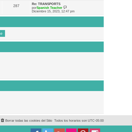
e
n
m
ú
Re: TRANSPORTS
s
287
o
l
V
por
Spanish Teacher
a
m
t
e
Diciembre 15, 2023, 12:47 pm
j
e
i
r
e
n
m
ú
s
o
l
a
m
t
j
e
i
e
n
m
s
o
a
m
j
e
e
n
s
a
j
e
Borrar todas las cookies del Sitio
Todos los horarios son
UTC-05:00