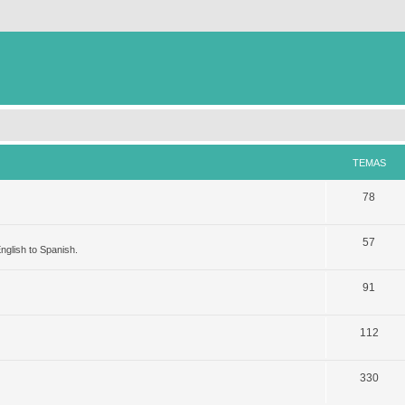
TEMAS
78
57
nglish to Spanish.
91
112
330