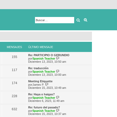
Buscar
Búsqueda avanza
MENSAJES
ÚLTIMO MENSAJE
Re: PARTICIPIO O GERUNDIO
155
V
por
Spanish Teacher
e
Diciembre 13, 2023, 10:50 am
r
ú
Re: traducción
117
l
V
por
Spanish Teacher
t
e
Diciembre 13, 2023, 10:00 am
i
r
m
ú
Meeting Etiquette
174
o
l
V
por
James P.
m
t
e
Diciembre 15, 2023, 10:49 am
e
i
r
n
m
ú
Re: Haya o haigas?
s
228
o
l
V
por
Spanish Teacher
a
m
t
e
Diciembre 6, 2023, 11:49 am
j
e
i
r
e
n
m
ú
Re: futuro del pasado?
s
632
o
l
V
por
Spanish Teacher
a
m
t
e
Diciembre 15, 2023, 10:37 am
j
e
i
r