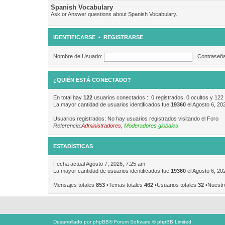
Spanish Vocabulary
Ask or Answer questions about Spanish Vocabulary.
IDENTIFICARSE
•
REGISTRARSE
Nombre de Usuario:
Contraseña
¿QUIÉN ESTÁ CONECTADO?
En total hay
122
usuarios conectados :: 0 registrados, 0 ocultos y 122
La mayor cantidad de usuarios identificados fue
19360
el Agosto 6, 20
Usuarios registrados: No hay usuarios registrados visitando el Foro
Referencia:
Administradores
,
Moderadores globales
ESTADÍSTICAS
Fecha actual Agosto 7, 2026, 7:25 am
La mayor cantidad de usuarios identificados fue
19360
el Agosto 6, 20
Mensajes totales
853
•Temas totales
462
•Usuarios totales
32
•Nuestr
Desarrollado por
phpBB
® Forum Software © phpBB Limited