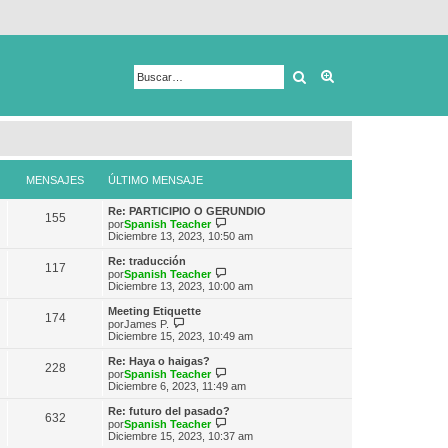
Buscar
Búsqueda avanza
MENSAJES
ÚLTIMO MENSAJE
Re: PARTICIPIO O GERUNDIO
155
V
por
Spanish Teacher
e
Diciembre 13, 2023, 10:50 am
r
ú
Re: traducción
117
l
V
por
Spanish Teacher
t
e
Diciembre 13, 2023, 10:00 am
i
r
m
ú
Meeting Etiquette
174
o
l
V
por
James P.
m
t
e
Diciembre 15, 2023, 10:49 am
e
i
r
n
m
ú
Re: Haya o haigas?
s
228
o
l
V
por
Spanish Teacher
a
m
t
e
Diciembre 6, 2023, 11:49 am
j
e
i
r
e
n
m
ú
Re: futuro del pasado?
s
632
o
l
V
por
Spanish Teacher
a
m
t
e
Diciembre 15, 2023, 10:37 am
j
e
i
r