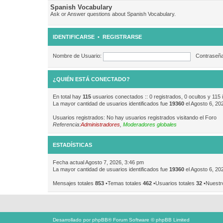
Spanish Vocabulary
Ask or Answer questions about Spanish Vocabulary.
IDENTIFICARSE
•
REGISTRARSE
Nombre de Usuario:
Contraseña
¿QUIÉN ESTÁ CONECTADO?
En total hay
115
usuarios conectados :: 0 registrados, 0 ocultos y 115 
La mayor cantidad de usuarios identificados fue
19360
el Agosto 6, 20
Usuarios registrados: No hay usuarios registrados visitando el Foro
Referencia:
Administradores
,
Moderadores globales
ESTADÍSTICAS
Fecha actual Agosto 7, 2026, 3:46 pm
La mayor cantidad de usuarios identificados fue
19360
el Agosto 6, 20
Mensajes totales
853
•Temas totales
462
•Usuarios totales
32
•Nuestr
Desarrollado por
phpBB
® Forum Software © phpBB Limited