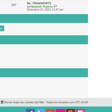
e
n
m
ú
Re: TRANSPORTS
s
287
o
l
V
por
Spanish Teacher
a
m
t
e
Diciembre 15, 2023, 12:47 pm
j
e
i
r
e
n
m
ú
s
o
l
a
m
t
j
e
i
e
n
m
s
o
a
m
j
e
e
n
s
a
j
e
Borrar todas las cookies del Sitio
Todos los horarios son
UTC-05:00