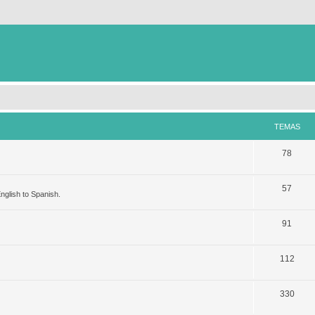
TEMAS
78
57
nglish to Spanish.
91
112
330