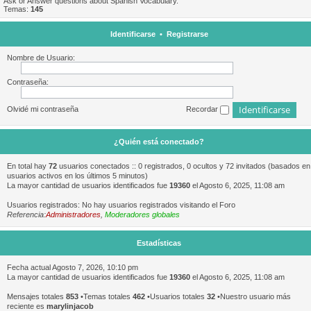
Ask or Answer questions about Spanish Vocabulary.
Temas:
145
Identificarse
•
Registrarse
Nombre de Usuario:
Contraseña:
Olvidé mi contraseña
Recordar
¿Quién está conectado?
En total hay
72
usuarios conectados :: 0 registrados, 0 ocultos y 72 invitados (basados en
usuarios activos en los últimos 5 minutos)
La mayor cantidad de usuarios identificados fue
19360
el Agosto 6, 2025, 11:08 am
Usuarios registrados: No hay usuarios registrados visitando el Foro
Referencia:
Administradores
,
Moderadores globales
Estadísticas
Fecha actual Agosto 7, 2026, 10:10 pm
La mayor cantidad de usuarios identificados fue
19360
el Agosto 6, 2025, 11:08 am
Mensajes totales
853
•Temas totales
462
•Usuarios totales
32
•Nuestro usuario más
reciente es
marylinjacob