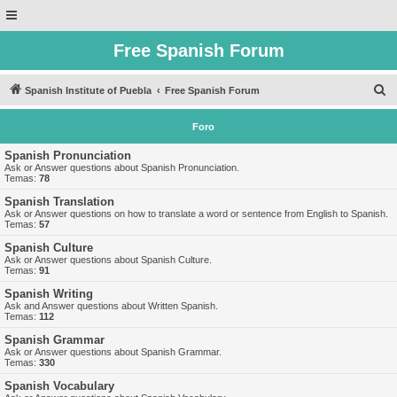
Free Spanish Forum
B
Spanish Institute of Puebla
Free Spanish Forum
u
Foro
s
c
Spanish Pronunciation
Ask or Answer questions about Spanish Pronunciation.
a
Temas:
78
r
Spanish Translation
Ask or Answer questions on how to translate a word or sentence from English to Spanish.
Temas:
57
Spanish Culture
Ask or Answer questions about Spanish Culture.
Temas:
91
Spanish Writing
Ask and Answer questions about Written Spanish.
Temas:
112
Spanish Grammar
Ask or Answer questions about Spanish Grammar.
Temas:
330
Spanish Vocabulary