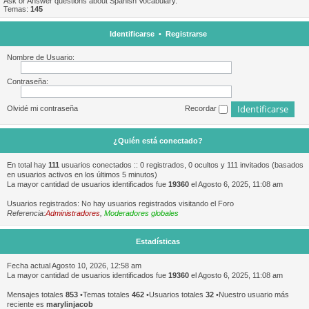
Ask or Answer questions about Spanish Vocabulary.
Temas:
145
Identificarse
•
Registrarse
Nombre de Usuario:
Contraseña:
Olvidé mi contraseña
Recordar
¿Quién está conectado?
En total hay
111
usuarios conectados :: 0 registrados, 0 ocultos y 111 invitados (basados
en usuarios activos en los últimos 5 minutos)
La mayor cantidad de usuarios identificados fue
19360
el Agosto 6, 2025, 11:08 am
Usuarios registrados: No hay usuarios registrados visitando el Foro
Referencia:
Administradores
,
Moderadores globales
Estadísticas
Fecha actual Agosto 10, 2026, 12:58 am
La mayor cantidad de usuarios identificados fue
19360
el Agosto 6, 2025, 11:08 am
Mensajes totales
853
•Temas totales
462
•Usuarios totales
32
•Nuestro usuario más
reciente es
marylinjacob