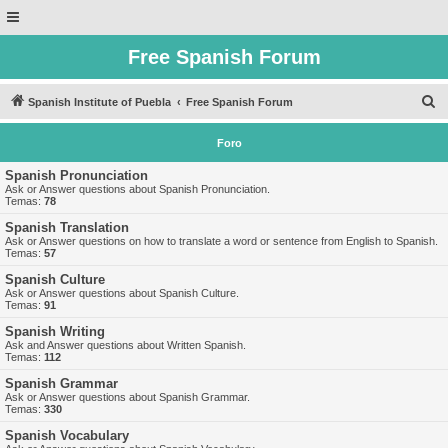
Free Spanish Forum
B
Spanish Institute of Puebla
Free Spanish Forum
u
Foro
s
c
Spanish Pronunciation
Ask or Answer questions about Spanish Pronunciation.
a
Temas:
78
r
Spanish Translation
Ask or Answer questions on how to translate a word or sentence from English to Spanish.
Temas:
57
Spanish Culture
Ask or Answer questions about Spanish Culture.
Temas:
91
Spanish Writing
Ask and Answer questions about Written Spanish.
Temas:
112
Spanish Grammar
Ask or Answer questions about Spanish Grammar.
Temas:
330
Spanish Vocabulary