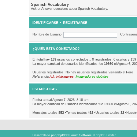
Spanish Vocabulary
Ask or Answer questions about Spanish Vocabulary.
IDENTIFICARSE
•
REGISTRARSE
Nombre de Usuario:
Contraseña
¿QUIÉN ESTÁ CONECTADO?
En total hay
139
usuarios conectados :: 0 registrados, 0 ocultos y 139
La mayor cantidad de usuarios identificados fue
19360
el Agosto 6, 20
Usuarios registrados: No hay usuarios registrados visitando el Foro
Referencia:
Administradores
,
Moderadores globales
ESTADÍSTICAS
Fecha actual Agosto 7, 2026, 8:18 am
La mayor cantidad de usuarios identificados fue
19360
el Agosto 6, 20
Mensajes totales
853
•Temas totales
462
•Usuarios totales
32
•Nuestr
Desarrollado por
phpBB
® Forum Software © phpBB Limited