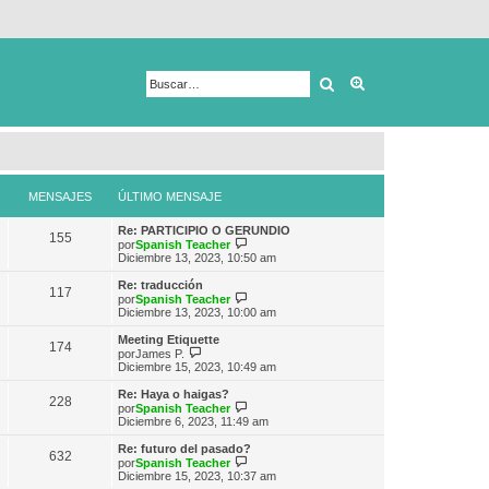
Buscar
Búsqueda avanza
MENSAJES
ÚLTIMO MENSAJE
Re: PARTICIPIO O GERUNDIO
155
V
por
Spanish Teacher
e
Diciembre 13, 2023, 10:50 am
r
ú
Re: traducción
117
l
V
por
Spanish Teacher
t
e
Diciembre 13, 2023, 10:00 am
i
r
m
ú
Meeting Etiquette
174
o
l
V
por
James P.
m
t
e
Diciembre 15, 2023, 10:49 am
e
i
r
n
m
ú
Re: Haya o haigas?
s
228
o
l
V
por
Spanish Teacher
a
m
t
e
Diciembre 6, 2023, 11:49 am
j
e
i
r
e
n
m
ú
Re: futuro del pasado?
s
632
o
l
V
por
Spanish Teacher
a
m
t
e
Diciembre 15, 2023, 10:37 am
j
e
i
r