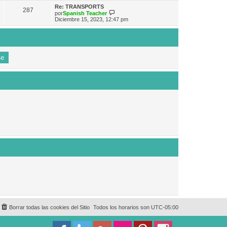
e
n
m
ú
Re: TRANSPORTS
s
287
o
l
V
por
Spanish Teacher
a
m
t
e
Diciembre 15, 2023, 12:47 pm
j
e
i
r
e
n
m
ú
s
o
l
a
m
t
j
e
i
e
n
m
s
o
a
m
j
e
e
n
s
a
j
e
Borrar todas las cookies del Sitio
Todos los horarios son
UTC-05:00