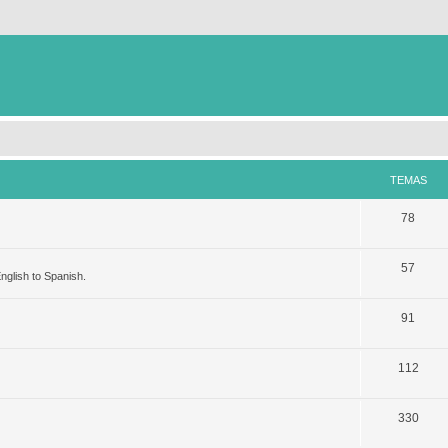
TEMAS
78
57
nglish to Spanish.
91
112
330