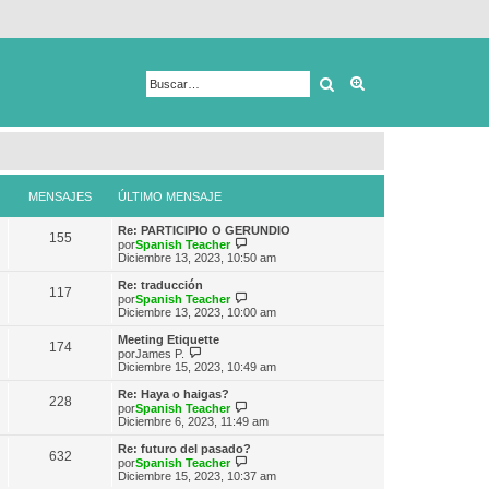
Buscar
Búsqueda avanza
MENSAJES
ÚLTIMO MENSAJE
Re: PARTICIPIO O GERUNDIO
155
V
por
Spanish Teacher
e
Diciembre 13, 2023, 10:50 am
r
ú
Re: traducción
117
l
V
por
Spanish Teacher
t
e
Diciembre 13, 2023, 10:00 am
i
r
m
ú
Meeting Etiquette
174
o
l
V
por
James P.
m
t
e
Diciembre 15, 2023, 10:49 am
e
i
r
n
m
ú
Re: Haya o haigas?
s
228
o
l
V
por
Spanish Teacher
a
m
t
e
Diciembre 6, 2023, 11:49 am
j
e
i
r
e
n
m
ú
Re: futuro del pasado?
s
632
o
l
V
por
Spanish Teacher
a
m
t
e
Diciembre 15, 2023, 10:37 am
j
e
i
r