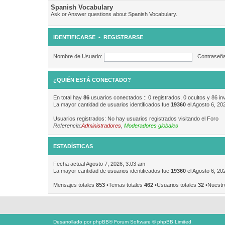
Spanish Vocabulary
Ask or Answer questions about Spanish Vocabulary.
IDENTIFICARSE
•
REGISTRARSE
Nombre de Usuario:
Contraseña
¿QUIÉN ESTÁ CONECTADO?
En total hay
86
usuarios conectados :: 0 registrados, 0 ocultos y 86 in
La mayor cantidad de usuarios identificados fue
19360
el Agosto 6, 20
Usuarios registrados: No hay usuarios registrados visitando el Foro
Referencia:
Administradores
,
Moderadores globales
ESTADÍSTICAS
Fecha actual Agosto 7, 2026, 3:03 am
La mayor cantidad de usuarios identificados fue
19360
el Agosto 6, 20
Mensajes totales
853
•Temas totales
462
•Usuarios totales
32
•Nuestr
Desarrollado por
phpBB
® Forum Software © phpBB Limited