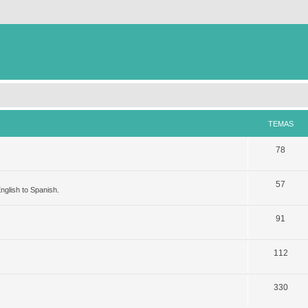
TEMAS
78
57
nglish to Spanish.
91
112
330