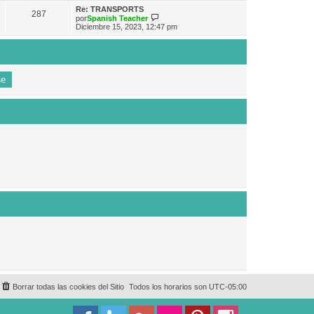
e
n
m
ú
Re: TRANSPORTS
s
287
o
l
V
por
Spanish Teacher
a
m
t
e
Diciembre 15, 2023, 12:47 pm
j
e
i
r
e
n
m
ú
s
o
l
a
m
t
j
e
i
e
n
m
s
o
a
m
j
e
e
n
s
a
j
e
Borrar todas las cookies del Sitio
Todos los horarios son
UTC-05:00