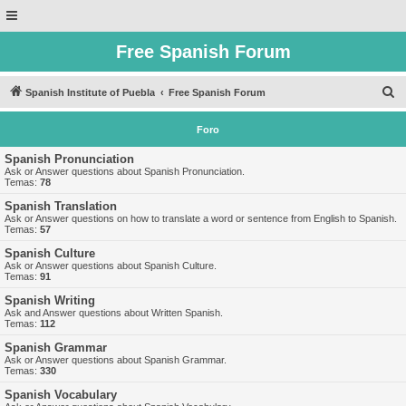
Free Spanish Forum
B
Spanish Institute of Puebla
Free Spanish Forum
u
Foro
s
c
Spanish Pronunciation
Ask or Answer questions about Spanish Pronunciation.
a
Temas:
78
r
Spanish Translation
Ask or Answer questions on how to translate a word or sentence from English to Spanish.
Temas:
57
Spanish Culture
Ask or Answer questions about Spanish Culture.
Temas:
91
Spanish Writing
Ask and Answer questions about Written Spanish.
Temas:
112
Spanish Grammar
Ask or Answer questions about Spanish Grammar.
Temas:
330
Spanish Vocabulary