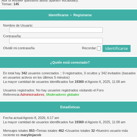
Ask or Answer questions about Spanish Vocabulary.
Temas:
145
Identificarse
•
Registrarse
Nombre de Usuario:
Contraseña:
Olvidé mi contraseña
Recordar
¿Quién está conectado?
En total hay
342
usuarios conectados :: 0 registrados, 0 ocultos y 342 invitados (basados
en usuarios activos en los últimos 5 minutos)
La mayor cantidad de usuarios identificados fue
19360
el Agosto 6, 2025, 11:08 am
Usuarios registrados: No hay usuarios registrados visitando el Foro
Referencia:
Administradores
,
Moderadores globales
Estadísticas
Fecha actual Agosto 8, 2026, 6:17 am
La mayor cantidad de usuarios identificados fue
19360
el Agosto 6, 2025, 11:08 am
Mensajes totales
853
•Temas totales
462
•Usuarios totales
32
•Nuestro usuario más
reciente es
marylinjacob