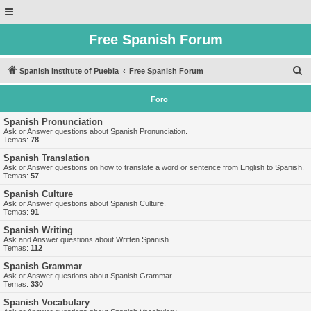
Free Spanish Forum
B
Spanish Institute of Puebla
Free Spanish Forum
u
Foro
s
c
Spanish Pronunciation
Ask or Answer questions about Spanish Pronunciation.
a
Temas:
78
r
Spanish Translation
Ask or Answer questions on how to translate a word or sentence from English to Spanish.
Temas:
57
Spanish Culture
Ask or Answer questions about Spanish Culture.
Temas:
91
Spanish Writing
Ask and Answer questions about Written Spanish.
Temas:
112
Spanish Grammar
Ask or Answer questions about Spanish Grammar.
Temas:
330
Spanish Vocabulary