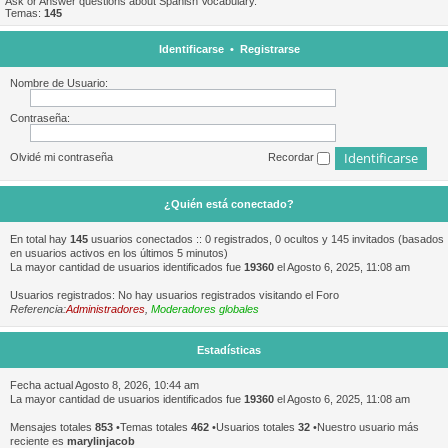
Ask or Answer questions about Spanish Vocabulary.
Temas:
145
Identificarse
•
Registrarse
Nombre de Usuario:
Contraseña:
Olvidé mi contraseña
Recordar
¿Quién está conectado?
En total hay
145
usuarios conectados :: 0 registrados, 0 ocultos y 145 invitados (basados
en usuarios activos en los últimos 5 minutos)
La mayor cantidad de usuarios identificados fue
19360
el Agosto 6, 2025, 11:08 am
Usuarios registrados: No hay usuarios registrados visitando el Foro
Referencia:
Administradores
,
Moderadores globales
Estadísticas
Fecha actual Agosto 8, 2026, 10:44 am
La mayor cantidad de usuarios identificados fue
19360
el Agosto 6, 2025, 11:08 am
Mensajes totales
853
•Temas totales
462
•Usuarios totales
32
•Nuestro usuario más
reciente es
marylinjacob