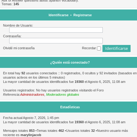
Ask or Answer questions about Spanish Vocabulary.
Temas:
145
Identificarse
•
Registrarse
Nombre de Usuario:
Contraseña:
Olvidé mi contraseña
Recordar
¿Quién está conectado?
En total hay
92
usuarios conectados :: 0 registrados, 0 ocultos y 92 invitados (basados en
usuarios activos en los últimos 5 minutos)
La mayor cantidad de usuarios identificados fue
19360
el Agosto 6, 2025, 11:08 am
Usuarios registrados: No hay usuarios registrados visitando el Foro
Referencia:
Administradores
,
Moderadores globales
Estadísticas
Fecha actual Agosto 7, 2026, 1:45 pm
La mayor cantidad de usuarios identificados fue
19360
el Agosto 6, 2025, 11:08 am
Mensajes totales
853
•Temas totales
462
•Usuarios totales
32
•Nuestro usuario más
reciente es
marylinjacob