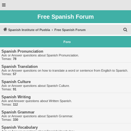
Free Spanish Forum
B
Spanish Institute of Puebla
Free Spanish Forum
u
Foro
s
c
Spanish Pronunciation
Ask or Answer questions about Spanish Pronunciation.
a
Temas:
78
r
Spanish Translation
Ask or Answer questions on how to translate a word or sentence from English to Spanish.
Temas:
57
Spanish Culture
Ask or Answer questions about Spanish Culture.
Temas:
91
Spanish Writing
Ask and Answer questions about Written Spanish.
Temas:
112
Spanish Grammar
Ask or Answer questions about Spanish Grammar.
Temas:
330
Spanish Vocabulary