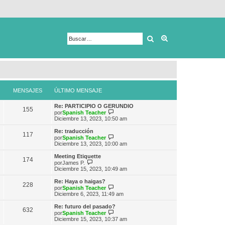
Buscar
Búsqueda avanza
MENSAJES
ÚLTIMO MENSAJE
Re: PARTICIPIO O GERUNDIO
155
V
por
Spanish Teacher
e
Diciembre 13, 2023, 10:50 am
r
ú
Re: traducción
117
l
V
por
Spanish Teacher
t
e
Diciembre 13, 2023, 10:00 am
i
r
m
ú
Meeting Etiquette
174
o
l
V
por
James P.
m
t
e
Diciembre 15, 2023, 10:49 am
e
i
r
n
m
ú
Re: Haya o haigas?
s
228
o
l
V
por
Spanish Teacher
a
m
t
e
Diciembre 6, 2023, 11:49 am
j
e
i
r
e
n
m
ú
Re: futuro del pasado?
s
632
o
l
V
por
Spanish Teacher
a
m
t
e
Diciembre 15, 2023, 10:37 am
j
e
i
r