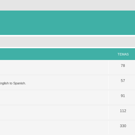
TEMAS
78
57
nglish to Spanish.
91
112
330