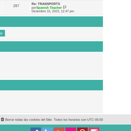
e
n
m
ú
Re: TRANSPORTS
s
287
o
l
V
por
Spanish Teacher
a
m
t
e
Diciembre 15, 2023, 12:47 pm
j
e
i
r
e
n
m
ú
s
o
l
a
m
t
j
e
i
e
n
m
s
o
a
m
j
e
e
n
s
a
j
e
Borrar todas las cookies del Sitio
Todos los horarios son
UTC-05:00