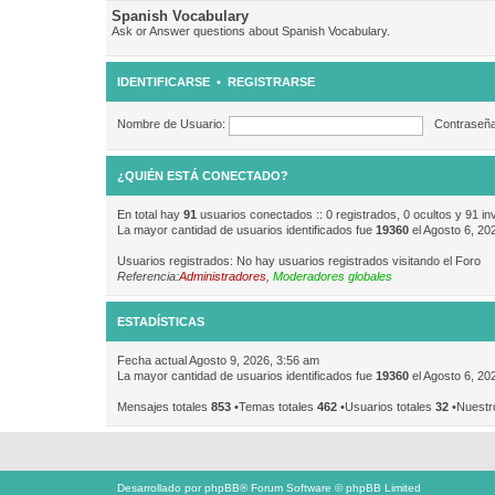
Spanish Vocabulary
Ask or Answer questions about Spanish Vocabulary.
IDENTIFICARSE
•
REGISTRARSE
Nombre de Usuario:
Contraseña
¿QUIÉN ESTÁ CONECTADO?
En total hay
91
usuarios conectados :: 0 registrados, 0 ocultos y 91 in
La mayor cantidad de usuarios identificados fue
19360
el Agosto 6, 20
Usuarios registrados: No hay usuarios registrados visitando el Foro
Referencia:
Administradores
,
Moderadores globales
ESTADÍSTICAS
Fecha actual Agosto 9, 2026, 3:56 am
La mayor cantidad de usuarios identificados fue
19360
el Agosto 6, 20
Mensajes totales
853
•Temas totales
462
•Usuarios totales
32
•Nuestr
Desarrollado por
phpBB
® Forum Software © phpBB Limited