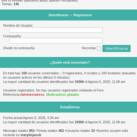
Ask or Answer questions about Spanish Vocabulary.
Temas:
145
Identificarse
•
Registrarse
Nombre de Usuario:
Contraseña:
Olvidé mi contraseña
Recordar
¿Quién está conectado?
En total hay
100
usuarios conectados :: 0 registrados, 0 ocultos y 100 invitados (basados
en usuarios activos en los últimos 5 minutos)
La mayor cantidad de usuarios identificados fue
19360
el Agosto 6, 2025, 11:08 am
Usuarios registrados: No hay usuarios registrados visitando el Foro
Referencia:
Administradores
,
Moderadores globales
Estadísticas
Fecha actual Agosto 9, 2026, 4:26 am
La mayor cantidad de usuarios identificados fue
19360
el Agosto 6, 2025, 11:08 am
Mensajes totales
853
•Temas totales
462
•Usuarios totales
32
•Nuestro usuario más
reciente es
marylinjacob