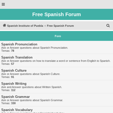
Free Spanish Forum
B
Spanish Institute of Puebla
Free Spanish Forum
u
Foro
s
c
Spanish Pronunciation
Ask or Answer questions about Spanish Pronunciation.
a
Temas:
78
r
Spanish Translation
Ask or Answer questions on how to translate a word or sentence from English to Spanish.
Temas:
57
Spanish Culture
Ask or Answer questions about Spanish Culture.
Temas:
91
Spanish Writing
Ask and Answer questions about Written Spanish.
Temas:
112
Spanish Grammar
Ask or Answer questions about Spanish Grammar.
Temas:
330
Spanish Vocabulary