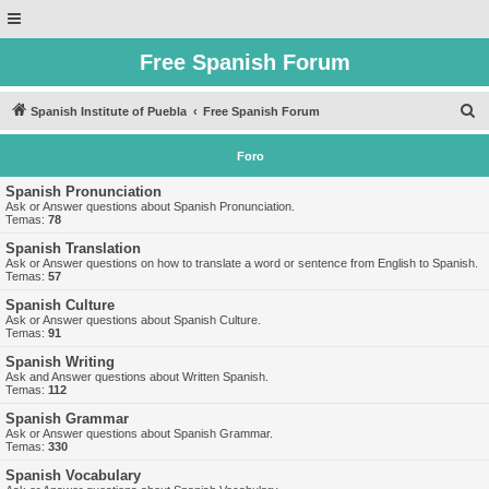
Free Spanish Forum
B
Spanish Institute of Puebla
Free Spanish Forum
u
Foro
s
c
Spanish Pronunciation
Ask or Answer questions about Spanish Pronunciation.
a
Temas:
78
r
Spanish Translation
Ask or Answer questions on how to translate a word or sentence from English to Spanish.
Temas:
57
Spanish Culture
Ask or Answer questions about Spanish Culture.
Temas:
91
Spanish Writing
Ask and Answer questions about Written Spanish.
Temas:
112
Spanish Grammar
Ask or Answer questions about Spanish Grammar.
Temas:
330
Spanish Vocabulary