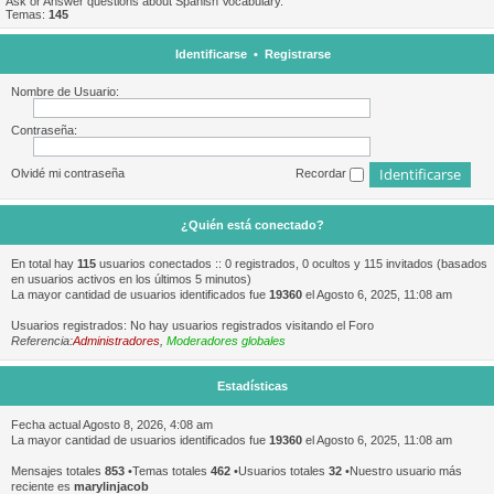
Ask or Answer questions about Spanish Vocabulary.
Temas:
145
Identificarse
•
Registrarse
Nombre de Usuario:
Contraseña:
Olvidé mi contraseña
Recordar
¿Quién está conectado?
En total hay
115
usuarios conectados :: 0 registrados, 0 ocultos y 115 invitados (basados
en usuarios activos en los últimos 5 minutos)
La mayor cantidad de usuarios identificados fue
19360
el Agosto 6, 2025, 11:08 am
Usuarios registrados: No hay usuarios registrados visitando el Foro
Referencia:
Administradores
,
Moderadores globales
Estadísticas
Fecha actual Agosto 8, 2026, 4:08 am
La mayor cantidad de usuarios identificados fue
19360
el Agosto 6, 2025, 11:08 am
Mensajes totales
853
•Temas totales
462
•Usuarios totales
32
•Nuestro usuario más
reciente es
marylinjacob