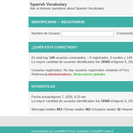
Spanish Vocabulary
Ask or Answer questions about Spanish Vocabulary.
IDENTIFICARSE
•
REGISTRARSE
Nombre de Usuario:
Contraseña
¿QUIÉN ESTÁ CONECTADO?
En total hay
149
usuarios conectados :: 0 registrados, 0 ocultos y 149
La mayor cantidad de usuarios identificados fue
19360
el Agosto 6, 20
Usuarios registrados: No hay usuarios registrados visitando el Foro
Referencia:
Administradores
,
Moderadores globales
ESTADÍSTICAS
Fecha actual Agosto 7, 2026, 8:10 am
La mayor cantidad de usuarios identificados fue
19360
el Agosto 6, 20
Mensajes totales
853
•Temas totales
462
•Usuarios totales
32
•Nuestr
Desarrollado por
phpBB
® Forum Software © phpBB Limited