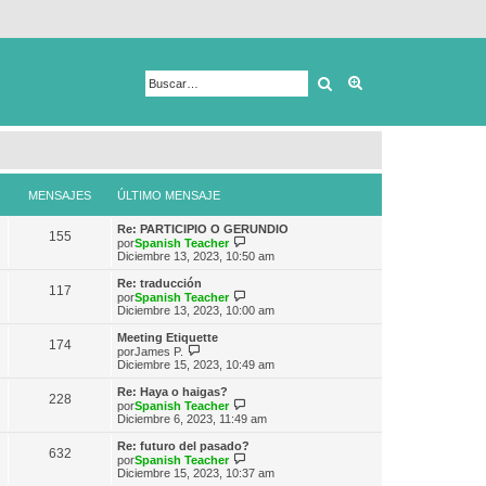
Buscar
Búsqueda avanza
MENSAJES
ÚLTIMO MENSAJE
Re: PARTICIPIO O GERUNDIO
155
V
por
Spanish Teacher
e
Diciembre 13, 2023, 10:50 am
r
ú
Re: traducción
117
l
V
por
Spanish Teacher
t
e
Diciembre 13, 2023, 10:00 am
i
r
m
ú
Meeting Etiquette
174
o
l
V
por
James P.
m
t
e
Diciembre 15, 2023, 10:49 am
e
i
r
n
m
ú
Re: Haya o haigas?
s
228
o
l
V
por
Spanish Teacher
a
m
t
e
Diciembre 6, 2023, 11:49 am
j
e
i
r
e
n
m
ú
Re: futuro del pasado?
s
632
o
l
V
por
Spanish Teacher
a
m
t
e
Diciembre 15, 2023, 10:37 am
j
e
i
r