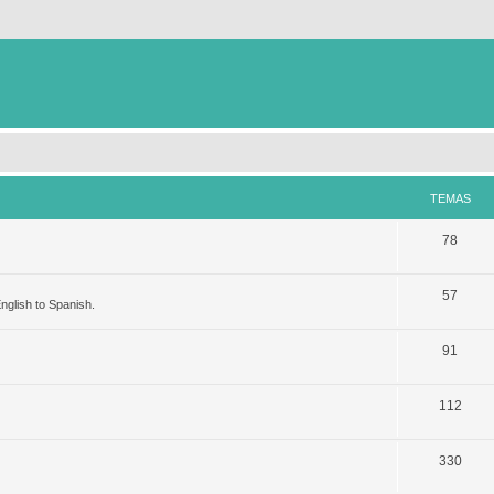
TEMAS
78
57
nglish to Spanish.
91
112
330