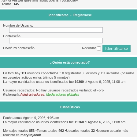
Ask or Answer questions about Spanish Vocabulary.
Temas:
145
Identificarse
•
Registrarse
Nombre de Usuario:
Contraseña:
Olvidé mi contraseña
Recordar
¿Quién está conectado?
En total hay
111
usuarios conectados :: 0 registrados, 0 ocultos y 111 invitados (basados
en usuarios activos en los últimos 5 minutos)
La mayor cantidad de usuarios identificados fue
19360
el Agosto 6, 2025, 11:08 am
Usuarios registrados: No hay usuarios registrados visitando el Foro
Referencia:
Administradores
,
Moderadores globales
Estadísticas
Fecha actual Agosto 9, 2026, 4:05 am
La mayor cantidad de usuarios identificados fue
19360
el Agosto 6, 2025, 11:08 am
Mensajes totales
853
•Temas totales
462
•Usuarios totales
32
•Nuestro usuario más
reciente es
marylinjacob