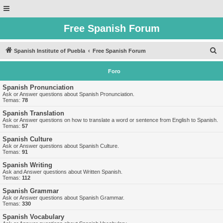
Free Spanish Forum
B
Spanish Institute of Puebla
Free Spanish Forum
u
Foro
s
c
Spanish Pronunciation
Ask or Answer questions about Spanish Pronunciation.
a
Temas:
78
r
Spanish Translation
Ask or Answer questions on how to translate a word or sentence from English to Spanish.
Temas:
57
Spanish Culture
Ask or Answer questions about Spanish Culture.
Temas:
91
Spanish Writing
Ask and Answer questions about Written Spanish.
Temas:
112
Spanish Grammar
Ask or Answer questions about Spanish Grammar.
Temas:
330
Spanish Vocabulary