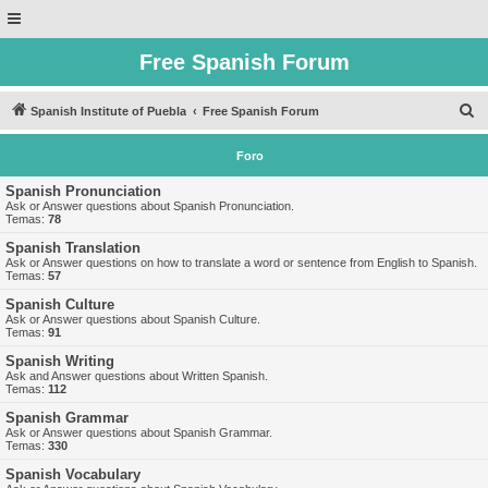
Free Spanish Forum
B
Spanish Institute of Puebla
Free Spanish Forum
u
Foro
s
c
Spanish Pronunciation
Ask or Answer questions about Spanish Pronunciation.
a
Temas:
78
r
Spanish Translation
Ask or Answer questions on how to translate a word or sentence from English to Spanish.
Temas:
57
Spanish Culture
Ask or Answer questions about Spanish Culture.
Temas:
91
Spanish Writing
Ask and Answer questions about Written Spanish.
Temas:
112
Spanish Grammar
Ask or Answer questions about Spanish Grammar.
Temas:
330
Spanish Vocabulary