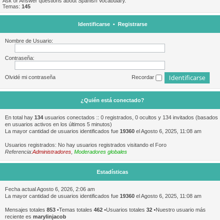
Ask or Answer questions about Spanish Vocabulary.
Temas:
145
Identificarse
•
Registrarse
Nombre de Usuario:
Contraseña:
Olvidé mi contraseña
Recordar
¿Quién está conectado?
En total hay
134
usuarios conectados :: 0 registrados, 0 ocultos y 134 invitados (basados
en usuarios activos en los últimos 5 minutos)
La mayor cantidad de usuarios identificados fue
19360
el Agosto 6, 2025, 11:08 am
Usuarios registrados: No hay usuarios registrados visitando el Foro
Referencia:
Administradores
,
Moderadores globales
Estadísticas
Fecha actual Agosto 6, 2026, 2:06 am
La mayor cantidad de usuarios identificados fue
19360
el Agosto 6, 2025, 11:08 am
Mensajes totales
853
•Temas totales
462
•Usuarios totales
32
•Nuestro usuario más
reciente es
marylinjacob